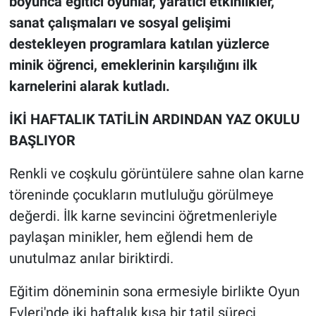
boyunca eğitici oyunlar, yaratıcı etkinlikler,
sanat çalış
maları ve sosyal gelişimi
destekleyen programlara katılan yüzlerce
minik öğrenci, emeklerinin karşılığını ilk
karnelerini alarak kutladı.
İKİ HAFTALIK TATİLİN ARDINDAN YAZ OKULU
BAŞLIYOR
Renkli ve coşkulu görüntülere sahne olan karne
töreninde çocukların mutluluğu görülmeye
değerdi. İlk karne sevincini öğretmenleriyle
paylaşan minikler, hem eğlendi hem de
unutulmaz anılar biriktirdi.
Eğitim döneminin sona ermesiyle birlikte Oyun
Evleri'nde iki haftalık kısa bir tatil süreci