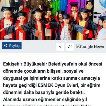
Politika
Bilecik
Kütahya
Gezi
Paylaş
-
+
A
A
Genel
Eskişehir Büyükşehir Belediyesi'nin okul öncesi
Çevre
dönemde çocukların bilişsel, sosyal ve
duygusal gelişimlerine katkı sunmak amacıyla
Yerel
hayata geçirdiği ESMEK Oyun Evleri, bir eğitim
dönemini daha başarıyla geride bıraktı.
Magazin
Alanında uzman eğitmenler eşliğinde yıl
Bilim ve Teknoloji