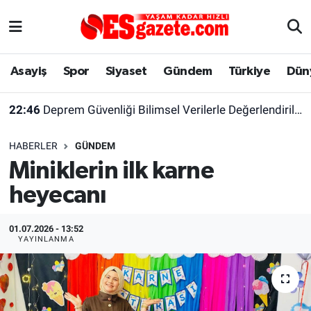
Asayiş
Yaşam
Eskişehir Nöbetçi Eczaneler
Asayiş
Spor
Siyaset
Gündem
Türkiye
Dün
Spor
Afyonkarahisar
Eskişehir Hava Durumu
22:46
Deprem Güvenliği Bilimsel Verilerle Değerlendirilmeli
Siyaset
Eğitim
Eskişehir Trafik Yoğunluk Haritası
HABERLER
GÜNDEM
Gündem
Eskişehirspor Arşivi
Süper Lig Puan Durumu ve Fikstür
Miniklerin ilk karne
heyecanı
Türkiye
Eskişehir Arşivi
Tüm Manşetler
Dünya
Röportaj
Son Dakika Haberleri
01.07.2026 - 13:52
YAYINLANMA
Sağlık
Ekonomi
Haber Arşivi
Alış-Veriş/İş dünyası
Kültür Sanat