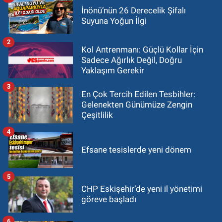
İnönü’nün 26 Derecelik Şifalı
Suyuna Yoğun İlgi
2
Kol Antrenmanı: Güçlü Kollar İçin
Sadece Ağırlık Değil, Doğru
Yaklaşım Gerekir
3
En Çok Tercih Edilen Tesbihler:
Gelenekten Günümüze Zengin
Çeşitlilik
4
Efsane tesislerde yeni dönem
5
CHP Eskişehir’de yeni il yönetimi
göreve başladı
6