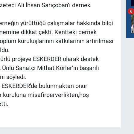
eteci Ali İhsan Sarıçoban’ı dernek
6
erneğin yürüttüğü çalışmalar hakkında bilgi
 önemine dikkat çekti. Kentteki dernek
 toplum kuruluşlarının katkılarının artırılması
ldu.
r türlü projeye ESKERDER olarak destek
 Ünlü Sanatçı Mithat Körler’in başarılı
ni söyledi.
da ESKERDER’de bulunmaktan onur
kuruluna misafirperverlikten,hoş
tti.