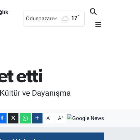
ğlık
°
17
Odunpazarı
t etti
 Kültür ve Dayanışma
-
+
A
A