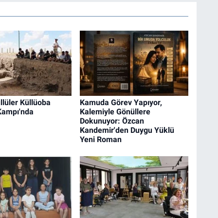
lüler Küllüoba
Kamuda Görev Yapıyor,
 Kampı'nda
Kalemiyle Gönüllere
Dokunuyor: Özcan
Kandemir'den Duygu Yüklü
Yeni Roman