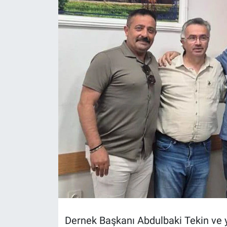
Politika
Bilecik
Kütahya
Gezi
Genel
Çevre
Yerel
Magazin
Dernek Başkanı Abdulbaki Tekin ve y
Bilim ve Teknoloji