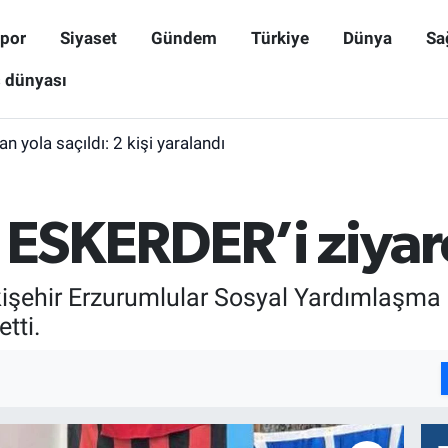
por
Siyaset
Gündem
Türkiye
Dünya
Sa
ş dünyası
n yola saçıldı: 2 kişi yaralandı
 ESKERDER’i ziyare
kişehir Erzurumlular Sosyal Yardımlaşma
tti.