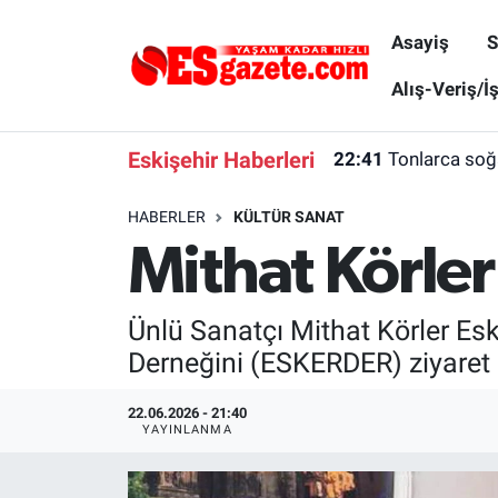
Asayiş
S
Asayiş
Yaşam
Eskişehir Nöbetçi Eczaneler
Alış-Veriş/İ
Spor
Afyonkarahisar
Eskişehir Hava Durumu
Eskişehir Haberleri
22:41
Tonlarca soğa
Siyaset
Eğitim
Eskişehir Trafik Yoğunluk Haritası
HABERLER
KÜLTÜR SANAT
Mithat Körler
Gündem
Eskişehirspor Arşivi
Süper Lig Puan Durumu ve Fikstür
Türkiye
Eskişehir Arşivi
Tüm Manşetler
Ünlü Sanatçı Mithat Körler Es
Derneğini (ESKERDER) ziyaret e
Dünya
Röportaj
Son Dakika Haberleri
22.06.2026 - 21:40
Sağlık
Ekonomi
Haber Arşivi
YAYINLANMA
Alış-Veriş/İş dünyası
Kültür Sanat