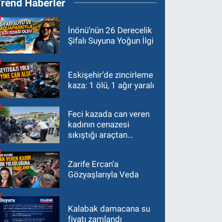
Trend Haberler
İnönü’nün 26 Derecelik
Şifalı Suyuna Yoğun İlgi
Eskişehir’de zincirleme
kaza: 1 ölü, 1 ağır yaralı
Feci kazada can veren
kadının cenazesi
sıkıştığı araçtan
güçlükle çıkarıldı
Zarife Ercan’a
Gözyaşlarıyla Veda
Kalabak damacana su
fiyatı zamlandı