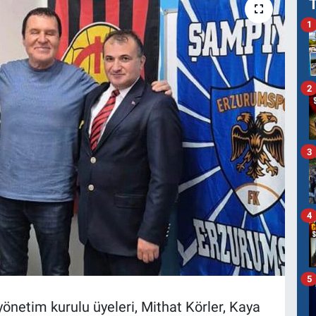
1
2
3
4
5
önetim kurulu üyeleri, Mithat Körler, Kaya