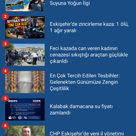
Suyuna Yoğun İlgi
2
Eskişehir’de zincirleme kaza: 1 ölü,
1 ağır yaralı
3
Feci kazada can veren kadının
cenazesi sıkıştığı araçtan güçlükle
çıkarıldı
4
En Çok Tercih Edilen Tesbihler:
Gelenekten Günümüze Zengin
Çeşitlilik
5
Kalabak damacana su fiyatı
zamlandı
6
CHP Eskişehir’de yeni il yönetimi