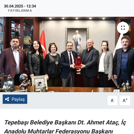
30.04.2025 - 12:34
Politika
YAYINLANMA
Bilecik
Kütahya
Gezi
Genel
Çevre
Paylaş
-
+
A
A
Yerel
Magazin
Tepebaşı Belediye Başkanı Dt. Ahmet Ataç, İç
Anadolu Muhtarlar Federasyonu Başkanı
Bilim ve Teknoloji