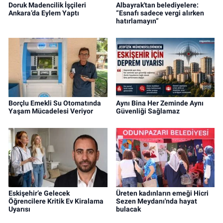
Doruk Madencilik İşçileri
Albayrak'tan belediyelere:
Ankara’da Eylem Yaptı
“Esnafı sadece vergi alırken
hatırlamayın”
Borçlu Emekli Su Otomatında
Aynı Bina Her Zeminde Aynı
Yaşam Mücadelesi Veriyor
Güvenliği Sağlamaz
Eskişehir’e Gelecek
Üreten kadınların emeği Hicri
Öğrencilere Kritik Ev Kiralama
Sezen Meydanı'nda hayat
Uyarısı
bulacak