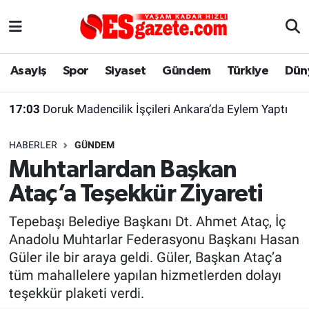
Asayiş
Yaşam
Eskişehir Nöbetçi Eczaneler
Asayiş
Spor
Siyaset
Gündem
Türkiye
Dün
Spor
Afyonkarahisar
Eskişehir Hava Durumu
17:03
Doruk Madencilik İşçileri Ankara’da Eylem Yaptı
Siyaset
Eğitim
Eskişehir Trafik Yoğunluk Haritası
HABERLER
GÜNDEM
Gündem
Eskişehirspor Arşivi
Süper Lig Puan Durumu ve Fikstür
Muhtarlardan Başkan
Ataç’a Teşekkür Ziyareti
Türkiye
Eskişehir Arşivi
Tüm Manşetler
Tepebaşı Belediye Başkanı Dt. Ahmet Ataç, İç
Dünya
Röportaj
Son Dakika Haberleri
Anadolu Muhtarlar Federasyonu Başkanı Hasan
Güler ile bir araya geldi. Güler, Başkan Ataç’a
Sağlık
Ekonomi
Haber Arşivi
tüm mahallelere yapılan hizmetlerden dolayı
teşekkür plaketi verdi.
Alış-Veriş/İş dünyası
Kültür Sanat