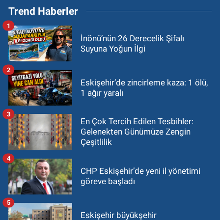
Trend Haberler
1
İnönü’nün 26 Derecelik Şifalı
Suyuna Yoğun İlgi
2
Eskişehir’de zincirleme kaza: 1 ölü,
1 ağır yaralı
3
En Çok Tercih Edilen Tesbihler:
Gelenekten Günümüze Zengin
Çeşitlilik
4
CHP Eskişehir’de yeni il yönetimi
göreve başladı
5
Eskişehir büyükşehir