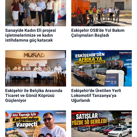
Sanayide Kadın Eli projesi
Eskişehir OSB’de Yol Bakım
işletmelerimize ve kadın
Çalışmaları Başladı
istihdamına güç katacak
Eskişehir ile Belçika Arasında
Eskişehir’de Üretilen Yerli
Ticaret ve Gönül Köprüsü
Lokomotif Tanzanya’ya
Güçleniyor
Uğurlandı