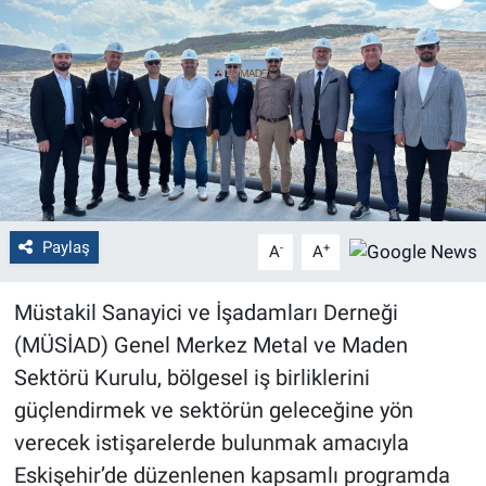
Politika
Bilecik
Kütahya
Gezi
Paylaş
-
+
A
A
Genel
Müstakil Sanayici ve İşadamları Derneği
Çevre
(MÜSİAD) Genel Merkez Metal ve Maden
Yerel
Sektörü Kurulu, bölgesel iş birliklerini
güçlendirmek ve sektörün geleceğine yön
Magazin
verecek istişarelerde bulunmak amacıyla
Eskişehir’de düzenlenen kapsamlı programda
Bilim ve Teknoloji