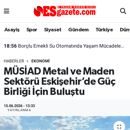
Asayiş
Yaşam
Eskişehir Nöbetçi Eczaneler
Asayiş
Spor
Siyaset
Gündem
Türkiye
Dün
Spor
Afyonkarahisar
Eskişehir Hava Durumu
18:56
Borçlu Emekli Su Otomatında Yaşam Mücadelesi Veriyor
Siyaset
Eğitim
Eskişehir Trafik Yoğunluk Haritası
HABERLER
EKONOMI
Gündem
Eskişehirspor Arşivi
Süper Lig Puan Durumu ve Fikstür
MÜSİAD Metal ve Maden
Sektörü Eskişehir’de Güç
Türkiye
Eskişehir Arşivi
Tüm Manşetler
Birliği İçin Buluştu
Dünya
Röportaj
Son Dakika Haberleri
15.06.2026 - 13:33
Sağlık
Ekonomi
Haber Arşivi
YAYINLANMA
Alış-Veriş/İş dünyası
Kültür Sanat