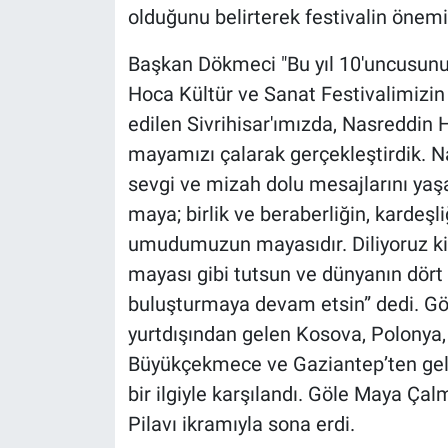
olduğunu belirterek festivalin önemi
Başkan Dökmeci "Bu yıl 10'uncusunu 
Hoca Kültür ve Sanat Festivalimizin 
edilen Sivrihisar'ımızda, Nasreddi
mayamızı çalarak gerçekleştirdik. Na
sevgi ve mizah dolu mesajlarını ya
maya; birlik ve beraberliğin, kardeş
umudumuzun mayasıdır. Diliyoruz ki 
mayası gibi tutsun ve dünyanın dört b
buluşturmaya devam etsin” dedi. Gö
yurtdışından gelen Kosova, Polonya,
Büyükçekmece ve Gaziantep’ten gelen
bir ilgiyle karşılandı. Göle Maya Çal
Pilavı ikramıyla sona erdi.