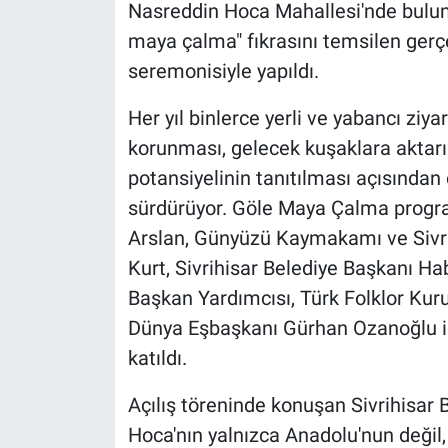
Nasreddin Hoca Mahallesi'nde buluna
maya çalma" fıkrasını temsilen gerç
seremonisiyle yapıldı.
Her yıl binlerce yerli ve yabancı ziyar
korunması, gelecek kuşaklara aktarılm
potansiyelinin tanıtılması açısından
sürdürüyor. Göle Maya Çalma progra
Arslan, Günyüzü Kaymakamı ve Siv
Kurt, Sivrihisar Belediye Başkanı H
Başkan Yardımcısı, Türk Folklor Ku
Dünya Eşbaşkanı Gürhan Ozanoğlu ile
katıldı.
Açılış töreninde konuşan Sivrihisar
Hoca'nın yalnızca Anadolu'nun değil,