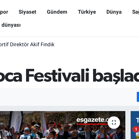
por
Siyaset
Gündem
Türkiye
Dünya
Sa
ş dünyası
rtif Direktör Akif Fındık
a Festivali başla
1