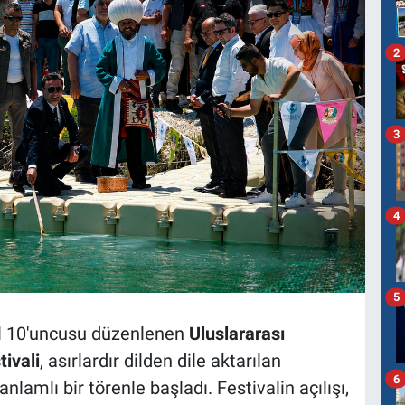
2
3
4
5
 yıl 10'uncusu düzenlenen
Uluslararası
ivali
, asırlardır dilden dile aktarılan
6
amlı bir törenle başladı. Festivalin açılışı,