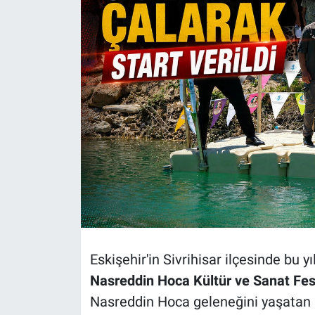
Politika
Bilecik
Kütahya
Gezi
Genel
Çevre
Yerel
Eskişehir'in Sivrihisar ilçesinde bu
Magazin
Nasreddin Hoca Kültür ve Sanat Fest
Nasreddin Hoca geleneğini yaşatan anl
Bilim ve Teknoloji