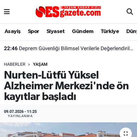
Asayiş
Yaşam
Eskişehir Nöbetçi Eczaneler
Asayiş
Spor
Siyaset
Gündem
Türkiye
Dün
Spor
Afyonkarahisar
Eskişehir Hava Durumu
22:46
Deprem Güvenliği Bilimsel Verilerle Değerlendirilmeli
Siyaset
Eğitim
Eskişehir Trafik Yoğunluk Haritası
HABERLER
YAŞAM
Gündem
Eskişehirspor Arşivi
Süper Lig Puan Durumu ve Fikstür
Nurten-Lütfü Yüksel
Alzheimer Merkezi'nde ön
Türkiye
Eskişehir Arşivi
Tüm Manşetler
kayıtlar başladı
Dünya
Röportaj
Son Dakika Haberleri
09.07.2026 - 11:25
Sağlık
Ekonomi
Haber Arşivi
YAYINLANMA
Alış-Veriş/İş dünyası
Kültür Sanat