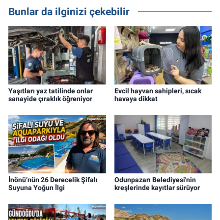
Bunlar da ilginizi çekebilir
Yaşıtları yaz tatilinde onlar
Evcil hayvan sahipleri, sıcak
sanayide çıraklık öğreniyor
havaya dikkat
İnönü’nün 26 Derecelik Şifalı
Odunpazarı Belediyesi'nin
Suyuna Yoğun İlgi
kreşlerinde kayıtlar sürüyor