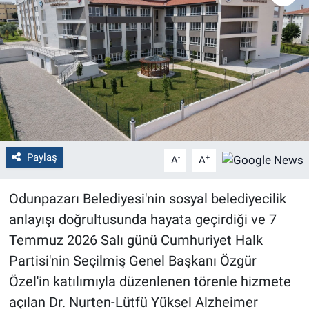
Politika
Bilecik
Kütahya
Gezi
Paylaş
-
+
A
A
Genel
Odunpazarı Belediyesi'nin sosyal belediyecilik
Çevre
anlayışı doğrultusunda hayata geçirdiği ve 7
Yerel
Temmuz 2026 Salı günü Cumhuriyet Halk
Partisi'nin Seçilmiş Genel Başkanı Özgür
Magazin
Özel'in katılımıyla düzenlenen törenle hizmete
açılan Dr. Nurten-Lütfü Yüksel Alzheimer
Bilim ve Teknoloji