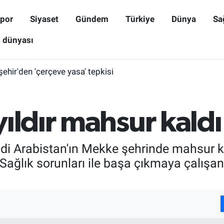
por
Siyaset
Gündem
Türkiye
Dünya
Sa
ş dünyası
işehir'den 'çerçeve yasa' tepkisi
ıldır mahsur kaldı
uudi Arabistan'ın Mekke şehrinde mahsur ka
. Sağlık sorunları ile başa çıkmaya çalışa