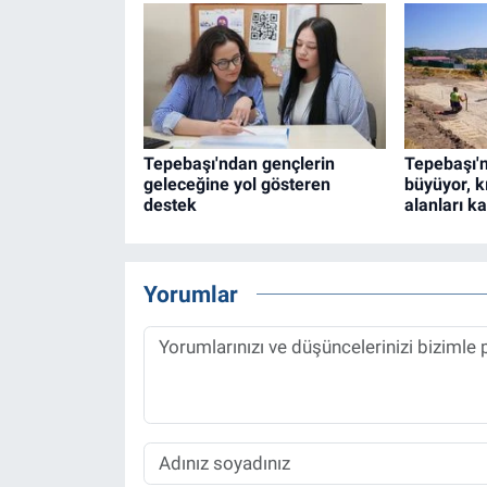
Tepebaşı'ndan gençlerin
Tepebaşı'n
geleceğine yol gösteren
büyüyor, k
destek
alanları ka
Yorumlar