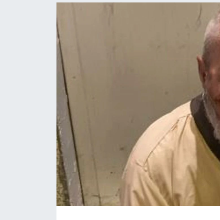
Politika
Bilecik
Kütahya
Gezi
Genel
Çevre
Yerel
Magazin
Bilim ve Teknoloji