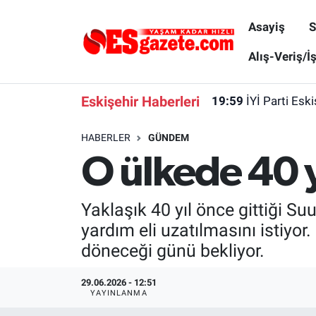
Asayiş
S
Asayiş
Yaşam
Eskişehir Nöbetçi Eczaneler
Alış-Veriş/İ
Spor
Afyonkarahisar
Eskişehir Hava Durumu
Eskişehir Haberleri
19:59
İYİ Parti Esk
Siyaset
Eğitim
Eskişehir Trafik Yoğunluk Haritası
HABERLER
GÜNDEM
O ülkede 40 y
Gündem
Eskişehirspor Arşivi
Süper Lig Puan Durumu ve Fikstür
Türkiye
Eskişehir Arşivi
Tüm Manşetler
Yaklaşık 40 yıl önce gittiği S
yardım eli uzatılmasını istiyor
Dünya
Röportaj
Son Dakika Haberleri
döneceği günü bekliyor.
Sağlık
Ekonomi
Haber Arşivi
29.06.2026 - 12:51
YAYINLANMA
Alış-Veriş/İş dünyası
Kültür Sanat