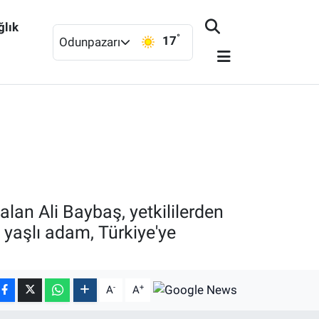
ğlık
°
17
Odunpazarı
lan Ali Baybaş, yetkililerden
n yaşlı adam, Türkiye'ye
-
+
A
A