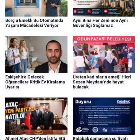
Borçlu Emekli Su Otomatında
Aynı Bina Her Zeminde Aynı
Yaşam Mücadelesi Veriyor
Güvenliği Sağlamaz
Eskişehir’e Gelecek
Üreten kadınların emeği Hicri
Öğrencilere Kritik Ev Kiralama
Sezen Meydanı'nda hayat
Uyarısı
bulacak
Ahmet Ataç CHP'den İstifa Etti,
Kalabak damacana su fiyatı