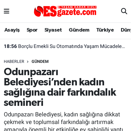
Asayiş
Yaşam
Eskişehir Nöbetçi Eczaneler
Asayiş
Spor
Siyaset
Gündem
Türkiye
Dün
Spor
Afyonkarahisar
Eskişehir Hava Durumu
18:56
Borçlu Emekli Su Otomatında Yaşam Mücadelesi Veriyor
Siyaset
Eğitim
Eskişehir Trafik Yoğunluk Haritası
HABERLER
GÜNDEM
Gündem
Eskişehirspor Arşivi
Süper Lig Puan Durumu ve Fikstür
Odunpazarı
Belediyesi’nden kadın
Türkiye
Eskişehir Arşivi
Tüm Manşetler
sağlığına dair farkındalık
Dünya
Röportaj
Son Dakika Haberleri
semineri
Sağlık
Ekonomi
Haber Arşivi
Odunpazarı Belediyesi, kadın sağlığına dikkat
çekmek ve toplumsal farkındalığı artırmak
Alış-Veriş/İş dünyası
Kültür Sanat
amacıyla önemli bir etkinliğe ev sahipliği yaptı.