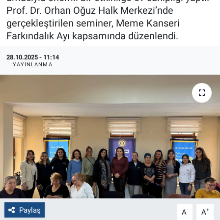
Prof. Dr. Orhan Oğuz Halk Merkezi’nde
Politika
gerçekleştirilen seminer, Meme Kanseri
Farkındalık Ayı kapsamında düzenlendi.
Bilecik
28.10.2025 - 11:14
YAYINLANMA
Kütahya
Gezi
Genel
Çevre
Yerel
Magazin
Paylaş
-
+
A
A
Bilim ve Teknoloji