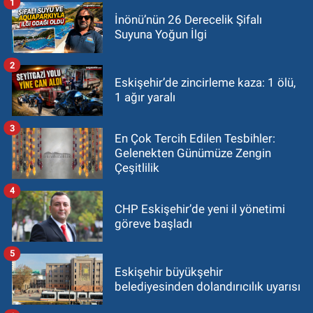
1
İnönü’nün 26 Derecelik Şifalı
Suyuna Yoğun İlgi
2
Eskişehir’de zincirleme kaza: 1 ölü,
1 ağır yaralı
3
En Çok Tercih Edilen Tesbihler:
Gelenekten Günümüze Zengin
Çeşitlilik
4
CHP Eskişehir’de yeni il yönetimi
göreve başladı
5
Eskişehir büyükşehir
belediyesinden dolandırıcılık uyarısı