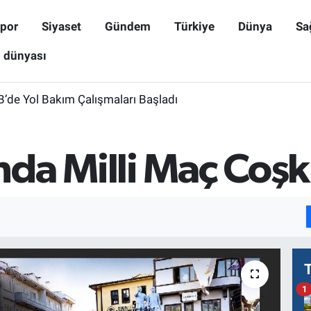
por
Siyaset
Gündem
Türkiye
Dünya
Sa
ş dünyası
B’de Yol Bakım Çalışmaları Başladı
da Milli Maç Coş
1