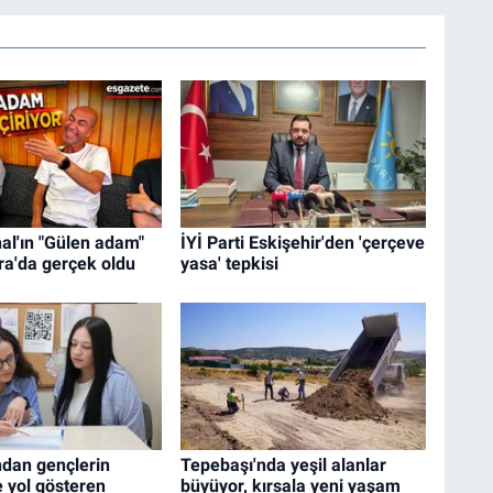
al'ın "Gülen adam"
İYİ Parti Eskişehir'den 'çerçeve
ra'da gerçek oldu
yasa' tepkisi
ndan gençlerin
Tepebaşı'nda yeşil alanlar
 yol gösteren
büyüyor, kırsala yeni yaşam