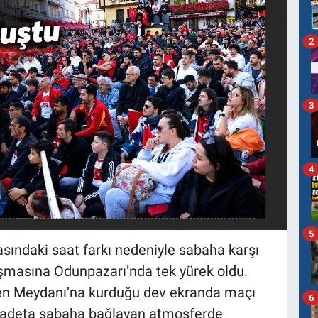
2
3
4
5
rasındaki saat farkı nedeniyle sabaha karşı
şmasına Odunpazarı’nda tek yürek oldu.
zen Meydanı’na kurduğu dev ekranda maçı
6
i adeta sabaha bağlayan atmosferde