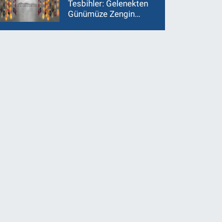
Tesbihler: Gelenekten
Günümüze Zengin
Çeşitlilik