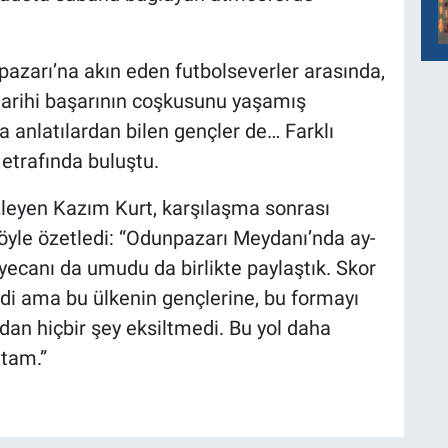
npazarı’na akın eden futbolseverler arasında,
tarihi başarının coşkusunu yaşamış
ca anlatılardan bilen gençler de… Farklı
etrafında buluştu.
 izleyen Kazım Kurt, karşılaşma sonrası
öyle özetledi: “Odunpazarı Meydanı’nda ay-
heyecanı da umudu da birlikte paylaştık. Skor
i ama bu ülkenin gençlerine, bu formayı
dan hiçbir şey eksiltmedi. Bu yol daha
 tam.”