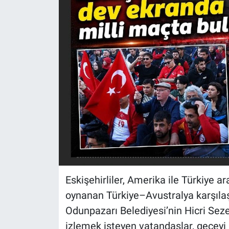
Politika
Bilecik
Kütahya
Gezi
Genel
Çevre
Yerel
Eskişehirliler, Amerika ile Türkiye a
oynanan Türkiye–Avustralya karşıla
Magazin
Odunpazarı Belediyesi’nin Hicri Se
izlemek isteyen vatandaşlar, gecey
Bilim ve Teknoloji