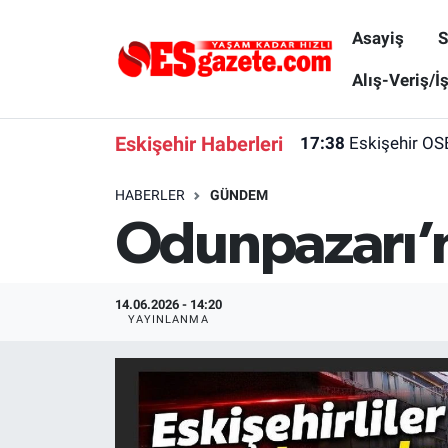
Asayiş
S
Asayiş
Yaşam
Eskişehir Nöbetçi Eczaneler
Alış-Veriş/İ
Spor
Afyonkarahisar
Eskişehir Hava Durumu
Eskişehir Haberleri
17:38
Eskişehir OS
Siyaset
Eğitim
Eskişehir Trafik Yoğunluk Haritası
HABERLER
GÜNDEM
Odunpazarı’n
Gündem
Eskişehirspor Arşivi
Süper Lig Puan Durumu ve Fikstür
Türkiye
Eskişehir Arşivi
Tüm Manşetler
14.06.2026 - 14:20
YAYINLANMA
Dünya
Röportaj
Son Dakika Haberleri
Sağlık
Ekonomi
Haber Arşivi
Alış-Veriş/İş dünyası
Kültür Sanat