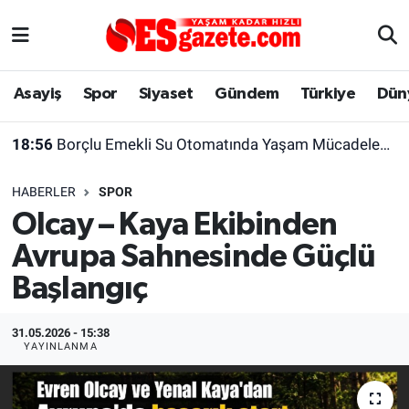
Asayiş
Yaşam
Eskişehir Nöbetçi Eczaneler
Asayiş
Spor
Siyaset
Gündem
Türkiye
Dün
Spor
Afyonkarahisar
Eskişehir Hava Durumu
18:56
Borçlu Emekli Su Otomatında Yaşam Mücadelesi Veriyor
Siyaset
Eğitim
Eskişehir Trafik Yoğunluk Haritası
HABERLER
SPOR
Gündem
Eskişehirspor Arşivi
Süper Lig Puan Durumu ve Fikstür
Olcay – Kaya Ekibinden
Avrupa Sahnesinde Güçlü
Türkiye
Eskişehir Arşivi
Tüm Manşetler
Başlangıç
Dünya
Röportaj
Son Dakika Haberleri
31.05.2026 - 15:38
Sağlık
Ekonomi
Haber Arşivi
YAYINLANMA
Alış-Veriş/İş dünyası
Kültür Sanat