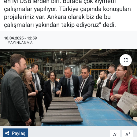
en iyi OSB’lerden biri. Burada çok kıymetli
çalışmalar yapılıyor. Türkiye çapında konuşulan
Politika
projeleriniz var. Ankara olarak biz de bu
çalışmaları yakından takip ediyoruz” dedi.
Bilecik
18.04.2025 - 12:59
Kütahya
YAYINLANMA
Gezi
Genel
Çevre
Yerel
Magazin
Paylaş
-
+
A
A
Bilim ve Teknoloji