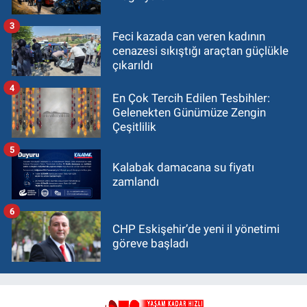
3
Feci kazada can veren kadının
cenazesi sıkıştığı araçtan güçlükle
çıkarıldı
4
En Çok Tercih Edilen Tesbihler:
Gelenekten Günümüze Zengin
Çeşitlilik
5
Kalabak damacana su fiyatı
zamlandı
6
CHP Eskişehir’de yeni il yönetimi
göreve başladı