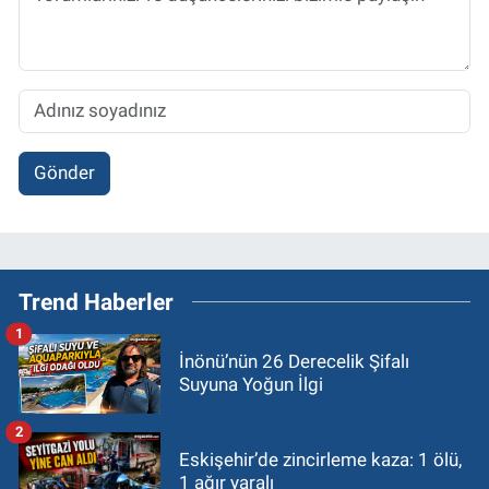
Gönder
Trend Haberler
1
İnönü’nün 26 Derecelik Şifalı
Suyuna Yoğun İlgi
2
Eskişehir’de zincirleme kaza: 1 ölü,
1 ağır yaralı