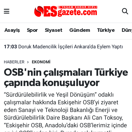
Asayiş
Yaşam
Eskişehir Nöbetçi Eczaneler
Asayiş
Spor
Siyaset
Gündem
Türkiye
Dün
Spor
Afyonkarahisar
Eskişehir Hava Durumu
17:03
Doruk Madencilik İşçileri Ankara’da Eylem Yaptı
Siyaset
Eğitim
Eskişehir Trafik Yoğunluk Haritası
HABERLER
EKONOMI
Gündem
Eskişehirspor Arşivi
Süper Lig Puan Durumu ve Fikstür
OSB'nin çalışmaları Türkiye
çapında konuşuluyor
Türkiye
Eskişehir Arşivi
Tüm Manşetler
“Sürdürülebilirlik ve Yeşil Dönüşüm” odaklı
Dünya
Röportaj
Son Dakika Haberleri
çalışmalar hakkında Eskişehir OSB’yi ziyaret
eden Sanayi ve Teknoloji Bakanlığı Enerji ve
Sağlık
Ekonomi
Haber Arşivi
Sürdürülebilirlik Daire Başkanı Ali Can Toksoy,
“Eskişehir OSB, Anadolu’daki OSB’lerimiz içinde
Alış-Veriş/İş dünyası
Kültür Sanat