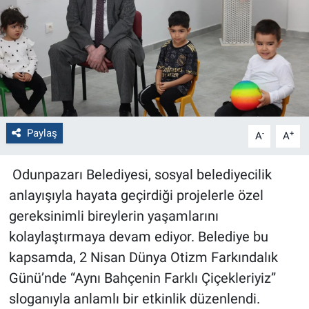
Politika
Bilecik
Kütahya
Gezi
Paylaş
-
+
A
A
Genel
Odunpazarı Belediyesi, sosyal belediyecilik
anlayışıyla hayata geçirdiği projelerle özel
Çevre
gereksinimli bireylerin yaşamlarını
kolaylaştırmaya devam ediyor. Belediye bu
Yerel
kapsamda, 2 Nisan Dünya Otizm Farkındalık
Magazin
Günü’nde “Aynı Bahçenin Farklı Çiçekleriyiz”
sloganıyla anlamlı bir etkinlik düzenlendi.
Bilim ve Teknoloji