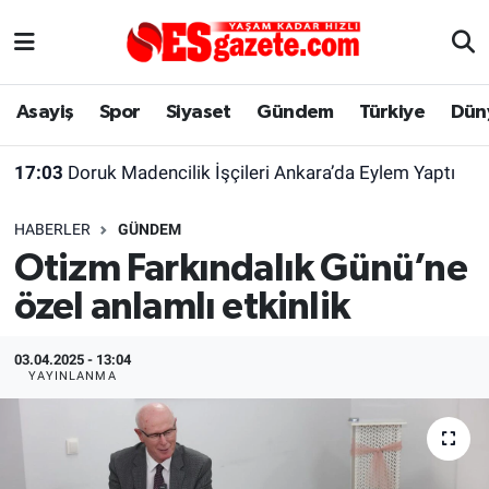
Asayiş
Yaşam
Eskişehir Nöbetçi Eczaneler
Asayiş
Spor
Siyaset
Gündem
Türkiye
Dün
Spor
Afyonkarahisar
Eskişehir Hava Durumu
17:03
Doruk Madencilik İşçileri Ankara’da Eylem Yaptı
Siyaset
Eğitim
Eskişehir Trafik Yoğunluk Haritası
HABERLER
GÜNDEM
Gündem
Eskişehirspor Arşivi
Süper Lig Puan Durumu ve Fikstür
Otizm Farkındalık Günü’ne
özel anlamlı etkinlik
Türkiye
Eskişehir Arşivi
Tüm Manşetler
Dünya
Röportaj
Son Dakika Haberleri
03.04.2025 - 13:04
YAYINLANMA
Sağlık
Ekonomi
Haber Arşivi
Alış-Veriş/İş dünyası
Kültür Sanat