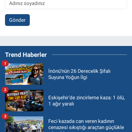
Gönder
Trend Haberler
1
İnönü’nün 26 Derecelik Şifalı
Suyuna Yoğun İlgi
2
Eskişehir’de zincirleme kaza: 1 ölü,
1 ağır yaralı
3
Feci kazada can veren kadının
cenazesi sıkıştığı araçtan güçlükle