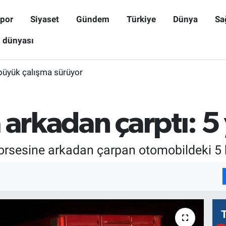
por
Siyaset
Gündem
Türkiye
Dünya
Sa
ş dünyası
büyük çalışma sürüyor
 arkadan çarptı: 5 
 dorsesine arkadan çarpan otomobildeki 5 k