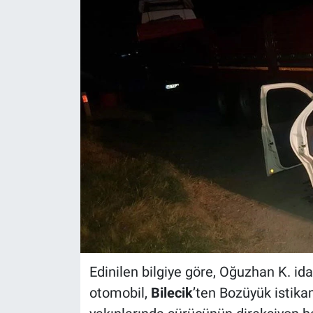
Politika
Bilecik
Kütahya
Gezi
Genel
Çevre
Yerel
Edinilen bilgiye göre, Oğuzhan K. id
Magazin
otomobil,
Bilecik
’ten Bozüyük istika
Bilim ve Teknoloji