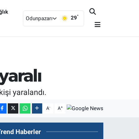
ğlık
°
29
Odunpazarı
yaralı
işi yaralandı.
-
+
A
A
Trend Haberler