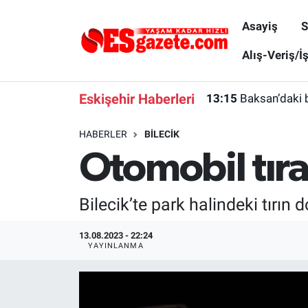
Asayiş
S
Asayiş
Yaşam
Eskişehir Nöbetçi Eczaneler
Alış-Veriş/İ
Spor
Afyonkarahisar
Eskişehir Hava Durumu
Eskişehir Haberleri
13:15
Baksan’daki 
Siyaset
Eğitim
Eskişehir Trafik Yoğunluk Haritası
HABERLER
BILECIK
Otomobil tıra
Gündem
Eskişehirspor Arşivi
Süper Lig Puan Durumu ve Fikstür
Türkiye
Eskişehir Arşivi
Tüm Manşetler
Bilecik’te park halindeki tırın
Dünya
Röportaj
Son Dakika Haberleri
13.08.2023 - 22:24
YAYINLANMA
Sağlık
Ekonomi
Haber Arşivi
Alış-Veriş/İş dünyası
Kültür Sanat