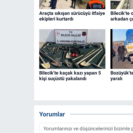
Araçta sıkışan sürücüyü itfaiye
Bilecik'te 
ekipleri kurtardı
arkadan ça
Bilecik'te kaçak kazı yapan 5
Bozüyük'te 
kişi suçüstü yakalandı
yaralı
Yorumlar