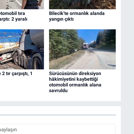
otomobil tıra
Bilecik'te ormanlık alanda
rptı: 2 yaralı
yangın çıktı
2 tır çarpıştı, 1
Sürücüsünün direksiyon
hâkimiyetini kaybettiği
otomobil ormanlık alana
savruldu