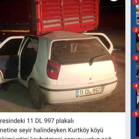
1
2
3
4
5
aresindeki 11 DL 997 plakalı
metine seyir halindeyken Kurtköy köyü