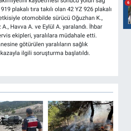
hakimiyetini kaybetmesi sonucu yolun sağ
6
19 plakalı tıra takılı olan 42 YZ 926 plakalı
etkisiyle otomobilde sürücü Oğuzhan K.,
A., Havva A. ve Eylül A. yaralandı. İhbar
rvis ekipleri, yaralılara müdahale etti.
nesine götürülen yaralıların sağlık
kazayla ilgili soruşturma başlatıldı.