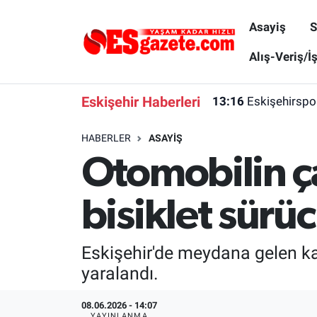
Asayiş
S
Asayiş
Yaşam
Eskişehir Nöbetçi Eczaneler
Alış-Veriş/İ
Spor
Afyonkarahisar
Eskişehir Hava Durumu
Eskişehir Haberleri
13:16
Eskişehirspo
Siyaset
Eğitim
Eskişehir Trafik Yoğunluk Haritası
HABERLER
ASAYIŞ
Otomobilin ça
Gündem
Eskişehirspor Arşivi
Süper Lig Puan Durumu ve Fikstür
Türkiye
Eskişehir Arşivi
Tüm Manşetler
bisiklet sürü
Dünya
Röportaj
Son Dakika Haberleri
Eskişehir'de meydana gelen kaz
Sağlık
Ekonomi
Haber Arşivi
yaralandı.
Alış-Veriş/İş dünyası
Kültür Sanat
08.06.2026 - 14:07
YAYINLANMA