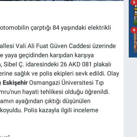
5
omobilin çarptığı 84 yaşındaki elektrikli
6
allesi Vali Ali Fuat Güven Caddesi üzerinde
re yaya geçidinden karşıdan karşıya
 Sibel Ç. idaresindeki 26 AKD 081 plakalı
rine sağlık ve polis ekipleri sevk edildi. Olay
n
Eskişehir
Osmangazi Üniversitesi Tıp
mru'nun hayati tehlikesi olduğu öğrenildi.
damın ayağından çıktığı düşünülen
 koyuldu. Polis kazayla ilgili inceleme