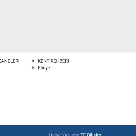
ZANELERİ
KENT REHBERİ
Künye
Haber Yazılımı:
TE Bilişim