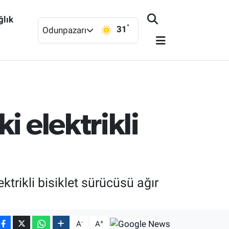
ğlık
°
31
Odunpazarı
i elektrikli
trikli bisiklet sürücüsü ağır
-
+
A
A