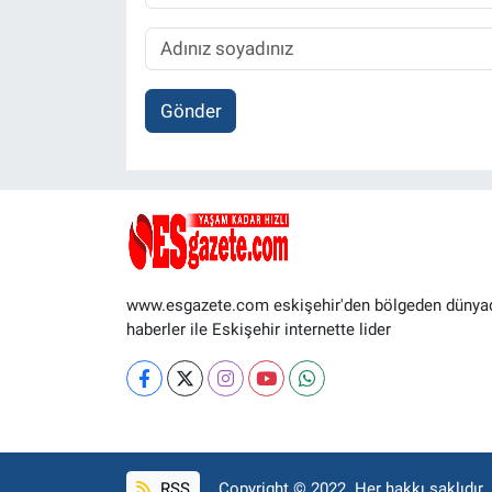
Gönder
www.esgazete.com eskişehir'den bölgeden dünya
haberler ile Eskişehir internette lider
RSS
Copyright © 2022. Her hakkı saklıdır.