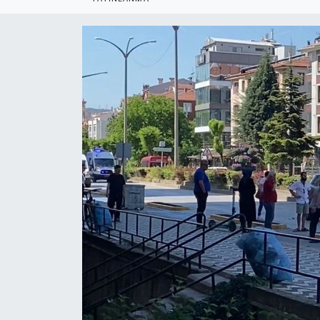
Politika
Bilecik
Kütahya
Gezi
Genel
Çevre
Yerel
Magazin
Bilim ve Teknoloji