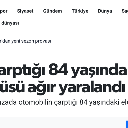
por
Siyaset
Gündem
Türkiye
Dünya
Sa
ş dünyası
r'dan yeni sezon provası
rptığı 84 yaşındak
cüsü ağır yaralandı
ada otomobilin çarptığı 84 yaşındaki elek