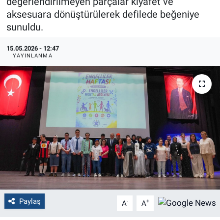
değerlendirilmeyen parçalar kıyafet ve
aksesuara dönüştürülerek defilede beğeniye
Politika
sunuldu.
Bilecik
15.05.2026 - 12:47
YAYINLANMA
Kütahya
Gezi
Genel
Çevre
Yerel
Magazin
Paylaş
-
+
A
A
Bilim ve Teknoloji