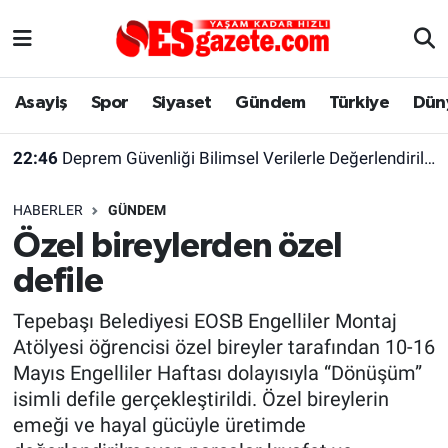
Asayiş
Yaşam
Eskişehir Nöbetçi Eczaneler
Asayiş
Spor
Siyaset
Gündem
Türkiye
Dün
Spor
Afyonkarahisar
Eskişehir Hava Durumu
22:46
Deprem Güvenliği Bilimsel Verilerle Değerlendirilmeli
Siyaset
Eğitim
Eskişehir Trafik Yoğunluk Haritası
HABERLER
GÜNDEM
Gündem
Eskişehirspor Arşivi
Süper Lig Puan Durumu ve Fikstür
Özel bireylerden özel
defile
Türkiye
Eskişehir Arşivi
Tüm Manşetler
Tepebaşı Belediyesi EOSB Engelliler Montaj
Dünya
Röportaj
Son Dakika Haberleri
Atölyesi öğrencisi özel bireyler tarafından 10-16
Mayıs Engelliler Haftası dolayısıyla “Dönüşüm”
Sağlık
Ekonomi
Haber Arşivi
isimli defile gerçekleştirildi. Özel bireylerin
emeği ve hayal gücüyle üretimde
Alış-Veriş/İş dünyası
Kültür Sanat