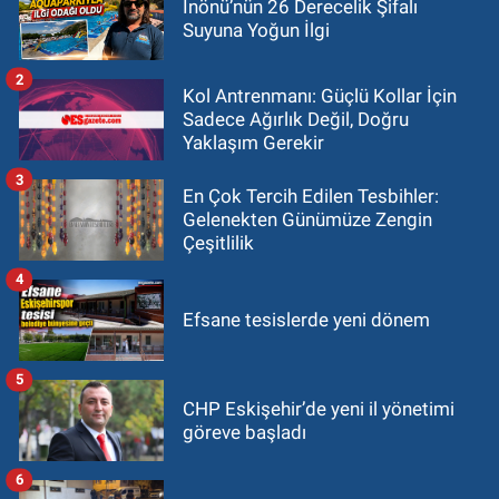
İnönü’nün 26 Derecelik Şifalı
Suyuna Yoğun İlgi
2
Kol Antrenmanı: Güçlü Kollar İçin
Sadece Ağırlık Değil, Doğru
Yaklaşım Gerekir
3
En Çok Tercih Edilen Tesbihler:
Gelenekten Günümüze Zengin
Çeşitlilik
4
Efsane tesislerde yeni dönem
5
CHP Eskişehir’de yeni il yönetimi
göreve başladı
6