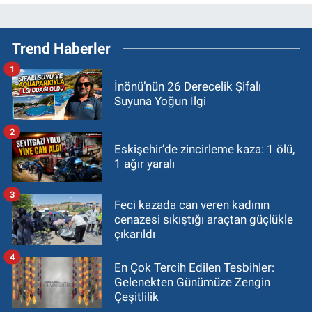
Trend Haberler
1
İnönü’nün 26 Derecelik Şifalı
Suyuna Yoğun İlgi
2
Eskişehir’de zincirleme kaza: 1 ölü,
1 ağır yaralı
3
Feci kazada can veren kadının
cenazesi sıkıştığı araçtan güçlükle
çıkarıldı
4
En Çok Tercih Edilen Tesbihler:
Gelenekten Günümüze Zengin
Çeşitlilik