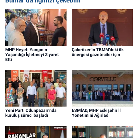
Bunlar da ilginizi çekebilir
MHP Heyeti Yangının
Çakırözer’in TBMM’deki ilk
Yaşandığı İşletmeyi Ziyaret
önergesi gazeteciler için
Etti
Yeni Parti Odunpazarı’nda
ESMİAD, MHP Eskişehir İl
kuruluş süreci başladı
Yönetimini Ağırladı