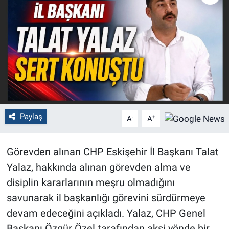
Politika
Bilecik
Kütahya
Gezi
Paylaş
-
+
A
A
Genel
Çevre
Görevden alınan CHP Eskişehir İl Başkanı Talat
Yalaz, hakkında alınan görevden alma ve
Yerel
disiplin kararlarının meşru olmadığını
savunarak il başkanlığı görevini sürdürmeye
Magazin
devam edeceğini açıkladı. Yalaz, CHP Genel
Bilim ve Teknoloji
Başkanı Özgür Özel tarafından aksi yönde bir