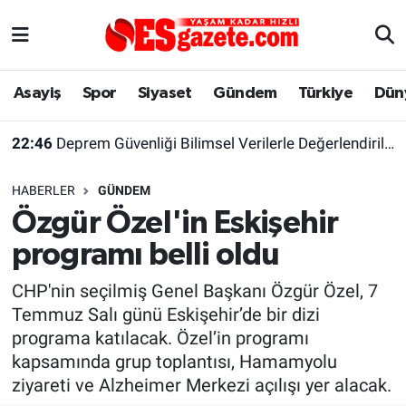
Asayiş
Yaşam
Eskişehir Nöbetçi Eczaneler
Asayiş
Spor
Siyaset
Gündem
Türkiye
Dün
Spor
Afyonkarahisar
Eskişehir Hava Durumu
22:46
Deprem Güvenliği Bilimsel Verilerle Değerlendirilmeli
Siyaset
Eğitim
Eskişehir Trafik Yoğunluk Haritası
HABERLER
GÜNDEM
Gündem
Eskişehirspor Arşivi
Süper Lig Puan Durumu ve Fikstür
Özgür Özel'in Eskişehir
programı belli oldu
Türkiye
Eskişehir Arşivi
Tüm Manşetler
CHP'nin seçilmiş Genel Başkanı Özgür Özel, 7
Dünya
Röportaj
Son Dakika Haberleri
Temmuz Salı günü Eskişehir’de bir dizi
programa katılacak. Özel’in programı
Sağlık
Ekonomi
Haber Arşivi
kapsamında grup toplantısı, Hamamyolu
ziyareti ve Alzheimer Merkezi açılışı yer alacak.
Alış-Veriş/İş dünyası
Kültür Sanat