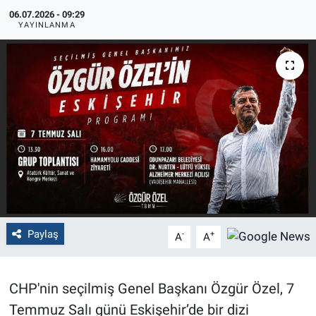
06.07.2026 - 09:29
Politika
YAYINLANMA
Bilecik
Kütahya
Gezi
Genel
Çevre
Paylaş
-
+
A
A
Yerel
Magazin
CHP'nin seçilmiş Genel Başkanı Özgür Özel, 7
Temmuz Salı günü Eskişehir’de bir dizi
Bilim ve Teknoloji