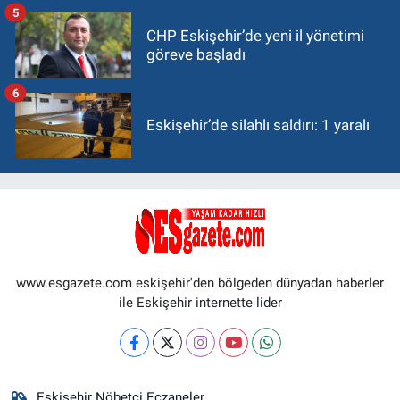
5
CHP Eskişehir’de yeni il yönetimi
göreve başladı
6
Eskişehir’de silahlı saldırı: 1 yaralı
www.esgazete.com eskişehir'den bölgeden dünyadan haberler
ile Eskişehir internette lider
Eskişehir Nöbetçi Eczaneler