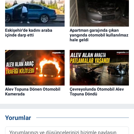
Eskişehir'de kadını araba
Apartman garajında çıkan
içinde darp etti
yangında otomobil kullanılmaz
hale geldi
Alev Topuna Dönen Otomobil
Çevreyolunda Otomobil Alev
Kamerada
Topuna Döndü
Yorumlar