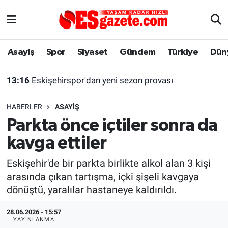
Asayiş
Yaşam
Eskişehir Nöbetçi Eczaneler
Asayiş
Spor
Siyaset
Gündem
Türkiye
Dün
Spor
Afyonkarahisar
Eskişehir Hava Durumu
13:16
Eskişehirspor'dan yeni sezon provası
Siyaset
Eğitim
Eskişehir Trafik Yoğunluk Haritası
HABERLER
ASAYIŞ
Gündem
Eskişehirspor Arşivi
Süper Lig Puan Durumu ve Fikstür
Parkta önce içtiler sonra da
kavga ettiler
Türkiye
Eskişehir Arşivi
Tüm Manşetler
Eskişehir'de bir parkta birlikte alkol alan 3 kişi
Dünya
Röportaj
Son Dakika Haberleri
arasında çıkan tartışma, içki şişeli kavgaya
dönüştü, yaralılar hastaneye kaldırıldı.
Sağlık
Ekonomi
Haber Arşivi
28.06.2026 - 15:57
Alış-Veriş/İş dünyası
Kültür Sanat
YAYINLANMA