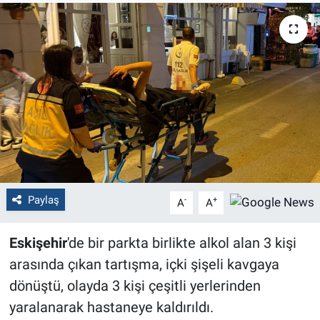
Politika
Bilecik
Kütahya
Gezi
Genel
Paylaş
-
+
A
A
Çevre
Eskişehir
'de bir parkta birlikte alkol alan 3 kişi
Yerel
arasında çıkan tartışma, içki şişeli kavgaya
Magazin
dönüştü, olayda 3 kişi çeşitli yerlerinden
yaralanarak hastaneye kaldırıldı.
Bilim ve Teknoloji