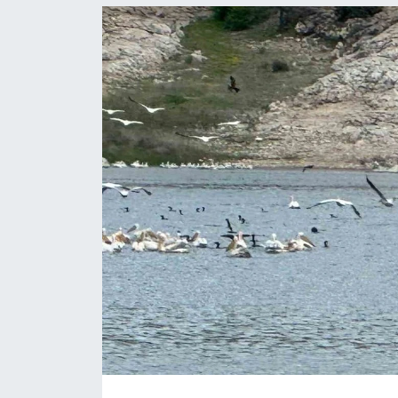
Politika
Bilecik
Kütahya
Gezi
Genel
Çevre
Yerel
Magazin
Bilim ve Teknoloji