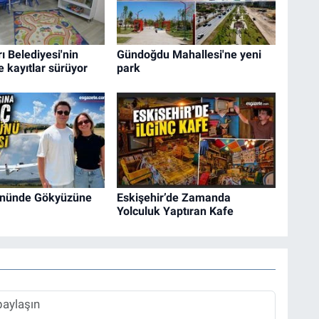
 Belediyesi'nin
Gündoğdu Mahallesi'ne yeni
e kayıtlar sürüyor
park
nünde Gökyüzüne
Eskişehir’de Zamanda
Yolculuk Yaptıran Kafe