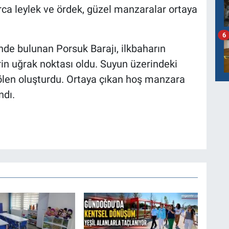
arca leylek ve ördek, güzel manzaralar ortaya
6
nde bulunan Porsuk Barajı, ilkbaharın
erin uğrak noktası oldu. Suyun üzerindeki
ölen oluşturdu. Ortaya çıkan hoş manzara
ndı.