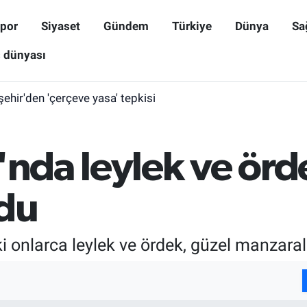
por
Siyaset
Gündem
Türkiye
Dünya
Sa
ş dünyası
işehir'den 'çerçeve yasa' tepkisi
'nda leylek ve örd
rdu
i onlarca leylek ve ördek, güzel manzaral