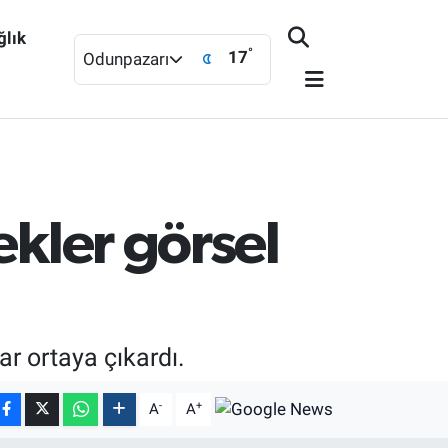
ğlık
°
17
Odunpazarı
ekler görsel
ar ortaya çıkardı.
-
+
A
A