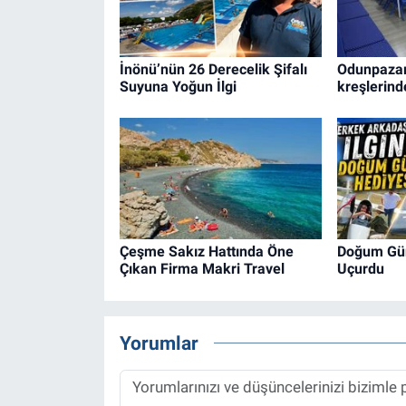
İnönü’nün 26 Derecelik Şifalı
Odunpazarı
Suyuna Yoğun İlgi
kreşlerind
Çeşme Sakız Hattında Öne
Doğum Gü
Çıkan Firma Makri Travel
Uçurdu
Yorumlar