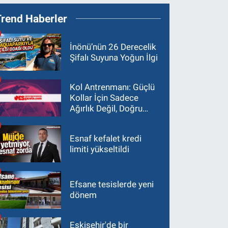
Trend Haberler
İnönü’nün 26 Derecelik
Şifalı Suyuna Yoğun İlgi
Kol Antrenmanı: Güçlü
Kollar İçin Sadece
Ağırlık Değil, Doğru
Yaklaşım Gerekir
Esnaf kefalet kredi
limiti yükseltildi
Efsane tesislerde yeni
dönem
Eskişehir'de bir