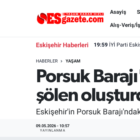
Asayiş
S
Asayiş
Yaşam
Eskişehir Nöbetçi Eczaneler
Alış-Veriş/İ
Spor
Afyonkarahisar
Eskişehir Hava Durumu
Eskişehir Haberleri
19:59
İYİ Parti Esk
Siyaset
Eğitim
Eskişehir Trafik Yoğunluk Haritası
HABERLER
YAŞAM
Porsuk Barajı
Gündem
Eskişehirspor Arşivi
Süper Lig Puan Durumu ve Fikstür
Türkiye
Eskişehir Arşivi
Tüm Manşetler
şölen oluştu
Dünya
Röportaj
Son Dakika Haberleri
Eskişehir'in Porsuk Barajı'ndak
Sağlık
Ekonomi
Haber Arşivi
09.05.2026 - 10:57
YAYINLANMA
Alış-Veriş/İş dünyası
Kültür Sanat