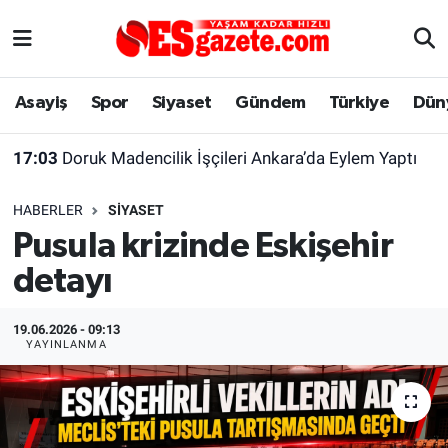
Asayiş
Yaşam
Eskişehir Nöbetçi Eczaneler
Asayiş
Spor
Siyaset
Gündem
Türkiye
Dün
Spor
Afyonkarahisar
Eskişehir Hava Durumu
17:03
Doruk Madencilik İşçileri Ankara’da Eylem Yaptı
Siyaset
Eğitim
Eskişehir Trafik Yoğunluk Haritası
HABERLER
SIYASET
Gündem
Eskişehirspor Arşivi
Süper Lig Puan Durumu ve Fikstür
Pusula krizinde Eskişehir
detayı
Türkiye
Eskişehir Arşivi
Tüm Manşetler
Dünya
Röportaj
Son Dakika Haberleri
19.06.2026 - 09:13
YAYINLANMA
Sağlık
Ekonomi
Haber Arşivi
Alış-Veriş/İş dünyası
Kültür Sanat