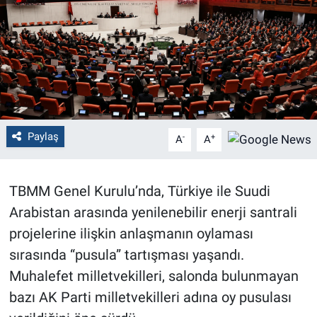
Politika
Bilecik
Kütahya
Gezi
Paylaş
-
+
A
A
Genel
TBMM Genel Kurulu’nda, Türkiye ile Suudi
Çevre
Arabistan arasında yenilenebilir enerji santrali
projelerine ilişkin anlaşmanın oylaması
Yerel
sırasında “pusula” tartışması yaşandı.
Muhalefet milletvekilleri, salonda bulunmayan
Magazin
bazı AK Parti milletvekilleri adına oy pusulası
Bilim ve Teknoloji