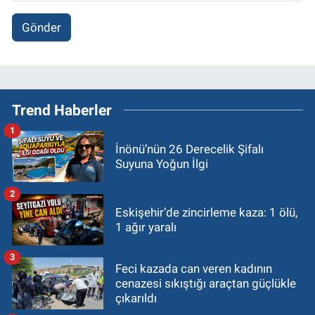
Gönder
Trend Haberler
1
İnönü’nün 26 Derecelik Şifalı
Suyuna Yoğun İlgi
2
Eskişehir’de zincirleme kaza: 1 ölü,
1 ağır yaralı
3
Feci kazada can veren kadının
cenazesi sıkıştığı araçtan güçlükle
çıkarıldı