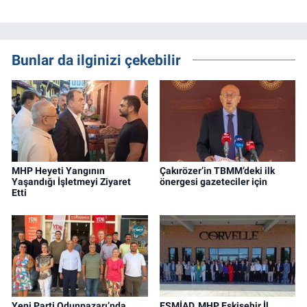
Bunlar da ilginizi çekebilir
MHP Heyeti Yangının
Çakırözer’in TBMM’deki ilk
Yaşandığı İşletmeyi Ziyaret
önergesi gazeteciler için
Etti
Yeni Parti Odunpazarı’nda
ESMİAD, MHP Eskişehir İl