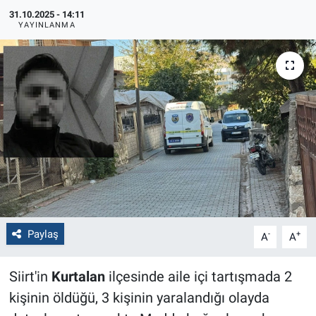
31.10.2025 - 14:11
Politika
YAYINLANMA
Bilecik
Kütahya
Gezi
Genel
Çevre
Paylaş
-
+
A
A
Yerel
Siirt'in
Kurtalan
ilçesinde aile içi tartışmada 2
Magazin
kişinin öldüğü, 3 kişinin yaralandığı olayda
Bilim ve Teknoloji