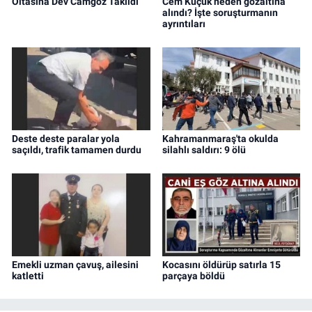
Oltasına Dev Camgöz Takıldı
Cem Küçük neden gözaltına
alındı? İşte soruşturmanın
ayrıntıları
Deste deste paralar yola
Kahramanmaraş'ta okulda
saçıldı, trafik tamamen durdu
silahlı saldırı: 9 ölü
Emekli uzman çavuş, ailesini
Kocasını öldürüp satırla 15
katletti
parçaya böldü