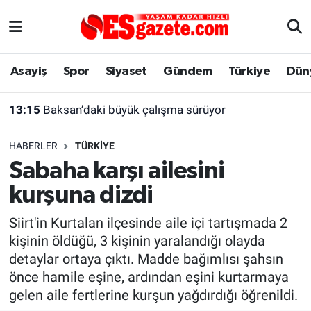
Asayiş
Yaşam
Eskişehir Nöbetçi Eczaneler
Asayiş
Spor
Siyaset
Gündem
Türkiye
Dün
Spor
Afyonkarahisar
Eskişehir Hava Durumu
13:15
Baksan’daki büyük çalışma sürüyor
Siyaset
Eğitim
Eskişehir Trafik Yoğunluk Haritası
HABERLER
TÜRKIYE
Gündem
Eskişehirspor Arşivi
Süper Lig Puan Durumu ve Fikstür
Sabaha karşı ailesini
kurşuna dizdi
Türkiye
Eskişehir Arşivi
Tüm Manşetler
Siirt'in Kurtalan ilçesinde aile içi tartışmada 2
Dünya
Röportaj
Son Dakika Haberleri
kişinin öldüğü, 3 kişinin yaralandığı olayda
detaylar ortaya çıktı. Madde bağımlısı şahsın
Sağlık
Ekonomi
Haber Arşivi
önce hamile eşine, ardından eşini kurtarmaya
gelen aile fertlerine kurşun yağdırdığı öğrenildi.
Alış-Veriş/İş dünyası
Kültür Sanat