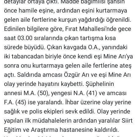
detaylar ortaya çıktı. Madde bağımlısı şahsın
önce hamile eşine, ardından eşini kurtarmaya
gelen aile fertlerine kurşun yağdırdığı öğrenildi.
Edinilen bilgilere göre, Fırat Mahallesi'nde gece
saat 03.00 sıralarında çıkan tartışma kısa
sürede büyüdü. Çıkan kavgada O.A., yanındaki
iki tabancadan biriyle önce kendi eşi Mine Arı'ya
sonra onu kurtarmaya gelen aile fertlerine ateş
açtı. Saldırıda amcası Özgür Arı ve eşi Mine Arı
olay yerinde hayatını kaybetti. Şüphelinin
annesi M.A. (50), yengesi N.A. (41) ve amcası
F.A. (45) ise yaralandı. İhbar üzerine olay yerine
sağlık ve polis ekipleri sevk edildi. Olay yerinde
yapılan ilk müdahalelerin ardından yaralılar Siirt
Eğitim ve Araştırma hastanesine kaldırıldı.