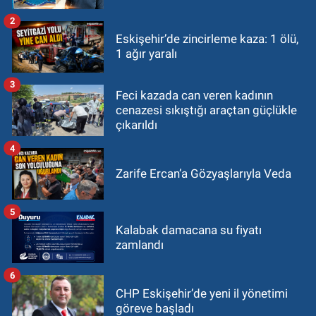
2
Eskişehir’de zincirleme kaza: 1 ölü,
1 ağır yaralı
3
Feci kazada can veren kadının
cenazesi sıkıştığı araçtan güçlükle
çıkarıldı
4
Zarife Ercan’a Gözyaşlarıyla Veda
5
Kalabak damacana su fiyatı
zamlandı
6
CHP Eskişehir’de yeni il yönetimi
göreve başladı