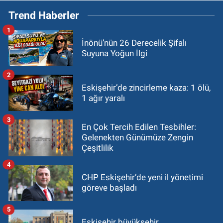
Trend Haberler
1
İnönü’nün 26 Derecelik Şifalı
Suyuna Yoğun İlgi
2
Eskişehir’de zincirleme kaza: 1 ölü,
1 ağır yaralı
3
En Çok Tercih Edilen Tesbihler:
Gelenekten Günümüze Zengin
Çeşitlilik
4
CHP Eskişehir’de yeni il yönetimi
göreve başladı
5
Eskişehir büyükşehir