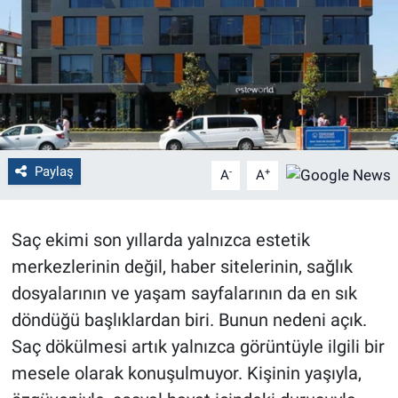
Politika
Bilecik
Kütahya
Gezi
Paylaş
-
+
A
A
Genel
Saç ekimi son yıllarda yalnızca estetik
Çevre
merkezlerinin değil, haber sitelerinin, sağlık
dosyalarının ve yaşam sayfalarının da en sık
Yerel
döndüğü başlıklardan biri. Bunun nedeni açık.
Saç dökülmesi artık yalnızca görüntüyle ilgili bir
Magazin
mesele olarak konuşulmuyor. Kişinin yaşıyla,
Bilim ve Teknoloji