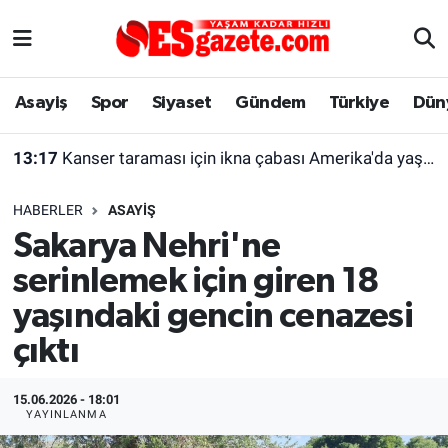
Asayiş
Yaşam
Eskişehir Nöbetçi Eczaneler
Asayiş
Spor
Siyaset
Gündem
Türkiye
Dün
Spor
Afyonkarahisar
Eskişehir Hava Durumu
13:17
Kanser taraması için ikna çabası Amerika'da yaşayan kadını şaşırttı
Siyaset
Eğitim
Eskişehir Trafik Yoğunluk Haritası
HABERLER
ASAYIŞ
Gündem
Eskişehirspor Arşivi
Süper Lig Puan Durumu ve Fikstür
Sakarya Nehri'ne
serinlemek için giren 18
Türkiye
Eskişehir Arşivi
Tüm Manşetler
yaşındaki gencin cenazesi
Dünya
Röportaj
Son Dakika Haberleri
çıktı
Sağlık
Ekonomi
Haber Arşivi
15.06.2026 - 18:01
YAYINLANMA
Alış-Veriş/İş dünyası
Kültür Sanat