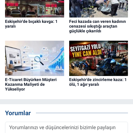
Eskişehir'de bıçaklı kavga: 1
Feci kazada can veren kadının
yaralı
cenazesi sıkıştığı araçtan
güçlükle çıkarıldı
E-Ticaret Büyürken Müşteri
Eskişehir’de zincirleme kaza: 1
Kazanma Maliyeti de
ölü, 1 ağır yaralı
Yükseliyor
Yorumlar