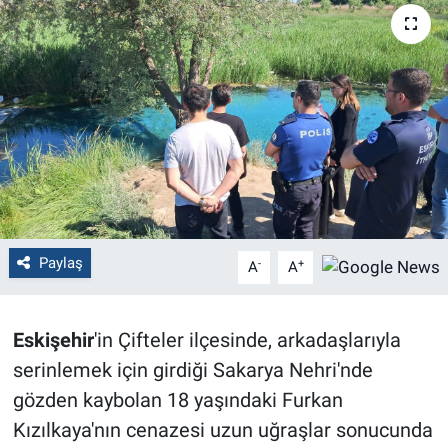
Politika
Bilecik
Kütahya
Gezi
Genel
Paylaş
-
+
A
A
Çevre
Eskişehir
'in Çifteler ilçesinde, arkadaşlarıyla
Yerel
serinlemek için girdiği Sakarya Nehri'nde
Magazin
gözden kaybolan 18 yaşındaki Furkan
Kızılkaya'nın cenazesi uzun uğraşlar sonucunda
Bilim ve Teknoloji