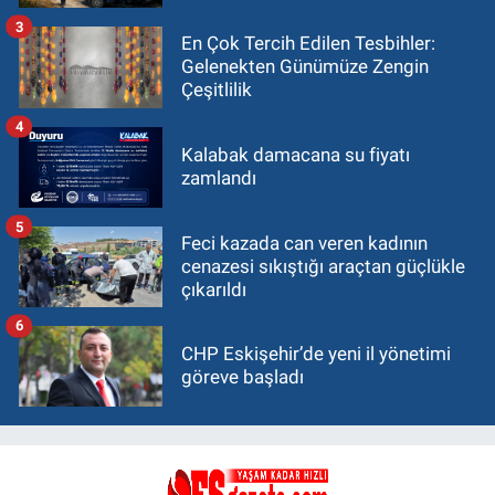
3
En Çok Tercih Edilen Tesbihler:
Gelenekten Günümüze Zengin
Çeşitlilik
4
Kalabak damacana su fiyatı
zamlandı
5
Feci kazada can veren kadının
cenazesi sıkıştığı araçtan güçlükle
çıkarıldı
6
CHP Eskişehir’de yeni il yönetimi
göreve başladı