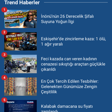
Trend Haberler
1
İnönü’nün 26 Derecelik Şifalı
Suyuna Yoğun İlgi
2
Eskişehir’de zincirleme kaza: 1 ölü,
1 ağır yaralı
3
Feci kazada can veren kadının
cenazesi sıkıştığı araçtan güçlükle
çıkarıldı
4
En Çok Tercih Edilen Tesbihler:
Gelenekten Günümüze Zengin
Çeşitlilik
5
Kalabak damacana su fiyatı
zamlandı