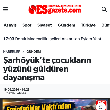
Asayiş
Yaşam
Eskişehir Nöbetçi Eczaneler
Asayiş
Spor
Siyaset
Gündem
Türkiye
Dün
Spor
Afyonkarahisar
Eskişehir Hava Durumu
17:03
Doruk Madencilik İşçileri Ankara’da Eylem Yaptı
Siyaset
Eğitim
Eskişehir Trafik Yoğunluk Haritası
HABERLER
GÜNDEM
Gündem
Eskişehirspor Arşivi
Süper Lig Puan Durumu ve Fikstür
Şarhöyük’te çocukların
yüzünü güldüren
Türkiye
Eskişehir Arşivi
Tüm Manşetler
dayanışma
Dünya
Röportaj
Son Dakika Haberleri
19.06.2026 - 16:23
Sağlık
Ekonomi
Haber Arşivi
YAYINLANMA
Alış-Veriş/İş dünyası
Kültür Sanat