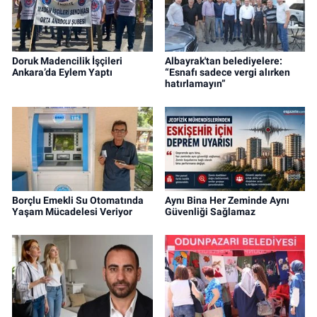
Doruk Madencilik İşçileri
Albayrak'tan belediyelere:
Ankara’da Eylem Yaptı
“Esnafı sadece vergi alırken
hatırlamayın”
Borçlu Emekli Su Otomatında
Aynı Bina Her Zeminde Aynı
Yaşam Mücadelesi Veriyor
Güvenliği Sağlamaz