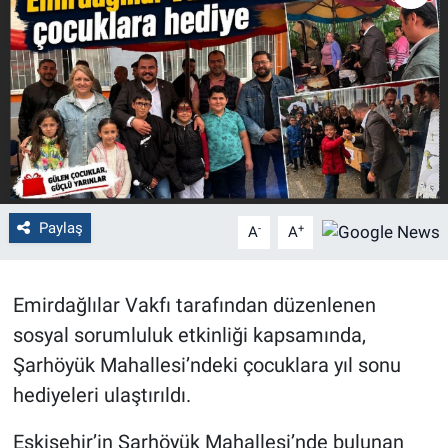
Politika
Bilecik
Kütahya
Gezi
Paylaş
-
+
A
A
Genel
Çevre
Emirdağlılar Vakfı tarafından düzenlenen
sosyal sorumluluk etkinliği kapsamında,
Yerel
Şarhöyük Mahallesi’ndeki çocuklara yıl sonu
Magazin
hediyeleri ulaştırıldı.
Eskişehir’in Şarhöyük Mahallesi’nde bulunan
Bilim ve Teknoloji