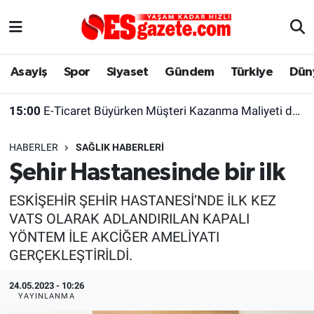
Asayiş
Yaşam
Eskişehir Nöbetçi Eczaneler
Asayiş
Spor
Siyaset
Gündem
Türkiye
Dün
Spor
Afyonkarahisar
Eskişehir Hava Durumu
15:00
E-Ticaret Büyürken Müşteri Kazanma Maliyeti de Yükseliyor
Siyaset
Eğitim
Eskişehir Trafik Yoğunluk Haritası
HABERLER
SAĞLIK HABERLERI
Gündem
Eskişehirspor Arşivi
Süper Lig Puan Durumu ve Fikstür
Şehir Hastanesinde bir ilk
Türkiye
Eskişehir Arşivi
Tüm Manşetler
ESKİŞEHİR ŞEHİR HASTANESİ’NDE İLK KEZ
VATS OLARAK ADLANDIRILAN KAPALI
Dünya
Röportaj
Son Dakika Haberleri
YÖNTEM İLE AKCİĞER AMELİYATI
GERÇEKLEŞTİRİLDİ.
Sağlık
Ekonomi
Haber Arşivi
24.05.2023 - 10:26
YAYINLANMA
Alış-Veriş/İş dünyası
Kültür Sanat