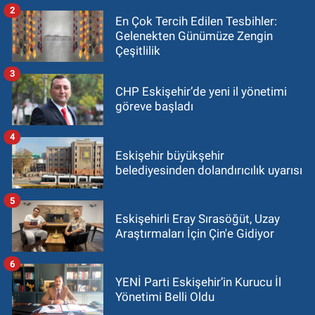
2
En Çok Tercih Edilen Tesbihler:
Gelenekten Günümüze Zengin
Çeşitlilik
3
CHP Eskişehir’de yeni il yönetimi
göreve başladı
4
Eskişehir büyükşehir
belediyesinden dolandırıcılık uyarısı
5
Eskişehirli Eray Sırasöğüt, Uzay
Araştırmaları İçin Çin'e Gidiyor
6
YENİ Parti Eskişehir’in Kurucu İl
Yönetimi Belli Oldu