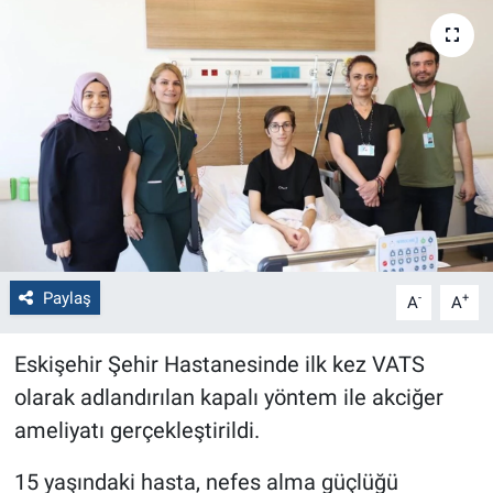
Politika
Bilecik
Kütahya
Gezi
Genel
Paylaş
-
+
A
A
Çevre
Eskişehir Şehir Hastanesinde ilk kez VATS
Yerel
olarak adlandırılan kapalı yöntem ile akciğer
ameliyatı gerçekleştirildi.
Magazin
15 yaşındaki hasta, nefes alma güçlüğü
Bilim ve Teknoloji