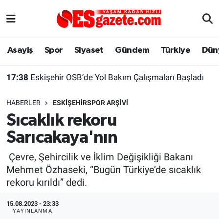
Asayiş
Yaşam
Eskişehir Nöbetçi Eczaneler
Asayiş
Spor
Siyaset
Gündem
Türkiye
Dün
Spor
Afyonkarahisar
Eskişehir Hava Durumu
17:38
Eskişehir OSB’de Yol Bakım Çalışmaları Başladı
Siyaset
Eğitim
Eskişehir Trafik Yoğunluk Haritası
HABERLER
ESKIŞEHIRSPOR ARŞIVI
Gündem
Eskişehirspor Arşivi
Süper Lig Puan Durumu ve Fikstür
Sıcaklık rekoru
Sarıcakaya'nın
Türkiye
Eskişehir Arşivi
Tüm Manşetler
Çevre, Şehircilik ve İklim Değişikliği Bakanı
Dünya
Röportaj
Son Dakika Haberleri
Mehmet Özhaseki, “Bugün Türkiye’de sıcaklık
rekoru kırıldı” dedi.
Sağlık
Ekonomi
Haber Arşivi
15.08.2023 - 23:33
Alış-Veriş/İş dünyası
Kültür Sanat
YAYINLANMA