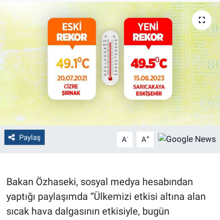
Politika
Bilecik
Kütahya
Gezi
Genel
Paylaş
-
+
A
A
Çevre
Yerel
Bakan Özhaseki, sosyal medya hesabından
Magazin
yaptığı paylaşımda “Ülkemizi etkisi altına alan
sıcak hava dalgasının etkisiyle, bugün
Bilim ve Teknoloji