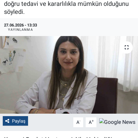
doğru tedavi ve kararlılıkla mümkün olduğunu
söyledi.
Politika
27.06.2026 - 13:33
Bilecik
YAYINLANMA
Kütahya
Gezi
Genel
Çevre
Yerel
Magazin
Paylaş
-
+
A
A
Bilim ve Teknoloji