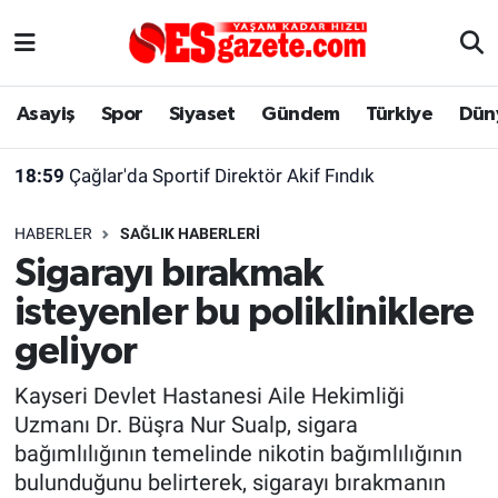
Asayiş
Yaşam
Eskişehir Nöbetçi Eczaneler
Asayiş
Spor
Siyaset
Gündem
Türkiye
Dün
Spor
Afyonkarahisar
Eskişehir Hava Durumu
18:59
Çağlar'da Sportif Direktör Akif Fındık
Siyaset
Eğitim
Eskişehir Trafik Yoğunluk Haritası
HABERLER
SAĞLIK HABERLERI
Gündem
Eskişehirspor Arşivi
Süper Lig Puan Durumu ve Fikstür
Sigarayı bırakmak
isteyenler bu polikliniklere
Türkiye
Eskişehir Arşivi
Tüm Manşetler
geliyor
Dünya
Röportaj
Son Dakika Haberleri
Kayseri Devlet Hastanesi Aile Hekimliği
Uzmanı Dr. Büşra Nur Sualp, sigara
Sağlık
Ekonomi
Haber Arşivi
bağımlılığının temelinde nikotin bağımlılığının
bulunduğunu belirterek, sigarayı bırakmanın
Alış-Veriş/İş dünyası
Kültür Sanat