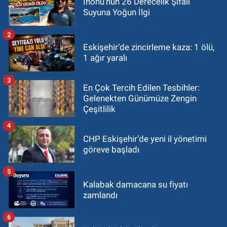
İnönü’nün 26 Derecelik Şifalı
Suyuna Yoğun İlgi
2
Eskişehir’de zincirleme kaza: 1 ölü,
1 ağır yaralı
3
En Çok Tercih Edilen Tesbihler:
Gelenekten Günümüze Zengin
Çeşitlilik
4
CHP Eskişehir’de yeni il yönetimi
göreve başladı
5
Kalabak damacana su fiyatı
zamlandı
6