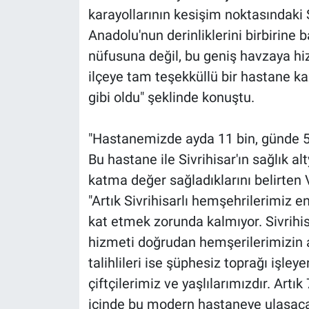
karayollarının kesişim noktasındaki Si
Anadolu'nun derinliklerini birbirine b
nüfusuna değil, bu geniş havzaya hi
ilçeye tam teşekküllü bir hastane k
gibi oldu" şeklinde konuştu.
"Hastanemizde ayda 11 bin, günde 5
Bu hastane ile Sivrihisar'ın sağlık al
katma değer sağladıklarını belirten V
"Artık Sivrihisarlı hemşehrilerimiz e
kat etmek zorunda kalmıyor. Sivrihisar
hizmeti doğrudan hemşerilerimizin a
talihlileri ise şüphesiz toprağı işle
çiftçilerimiz ve yaşlılarımızdır. Artık
içinde bu modern hastaneye ulaşaca