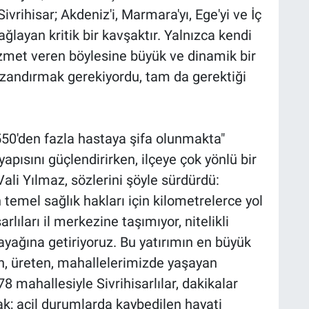
vrihisar; Akdeniz'i, Marmara'yı, Ege'yi ve İç
ağlayan kritik bir kavşaktır. Yalnızca kendi
zmet veren böylesine büyük ve dinamik bir
azandırmak gerekiyordu, tam da gerektiği
50'den fazla hastaya şifa olunmakta"
tyapısını güçlendirirken, ilçeye çok yönlü bir
ali Yılmaz, sözlerini şöyle sürdürdü:
n temel sağlık hakları için kilometrelerce yol
lıları il merkezine taşımıyor, nitelikli
yağına getiriyoruz. Bu yatırımın en büyük
yen, üreten, mahallelerimizde yaşayan
 78 mahallesiyle Sivrihisarlılar, dakikalar
k; acil durumlarda kaybedilen hayati