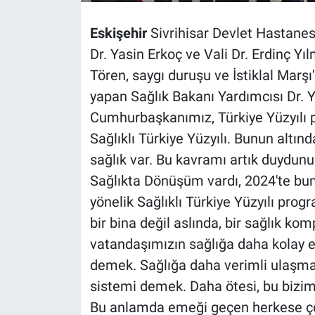
Eskişehir
Sivrihisar Devlet Hastanesi
Dr. Yasin Erkoç ve Vali Dr. Erdinç Yılm
Tören, saygı duruşu ve İstiklal Marş
yapan Sağlık Bakanı Yardımcısı Dr. Ya
Cumhurbaşkanımız, Türkiye Yüzyılı p
Sağlıklı Türkiye Yüzyılı. Bunun altın
sağlık var. Bu kavramı artık duydunu
Sağlıkta Dönüşüm vardı, 2024'te bunu
yönelik Sağlıklı Türkiye Yüzyılı pro
bir bina değil aslında, bir sağlık ko
vatandaşımızın sağlığa daha kolay er
demek. Sağlığa daha verimli ulaşmas
sistemi demek. Daha ötesi, bu bizi
Bu anlamda emeği geçen herkese ço