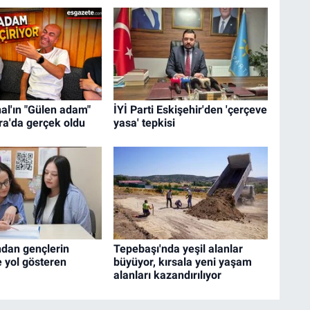
al'ın "Gülen adam"
İYİ Parti Eskişehir'den 'çerçeve
ra'da gerçek oldu
yasa' tepkisi
ndan gençlerin
Tepebaşı'nda yeşil alanlar
 yol gösteren
büyüyor, kırsala yeni yaşam
alanları kazandırılıyor