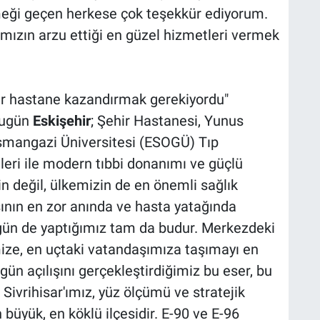
ği geçen herkese çok teşekkür ediyorum.
ızın arzu ettiği en güzel hizmetleri vermek
bir hastane kazandırmak gerekiyordu"
"Bugün
Eskişehir
; Şehir Hastanesi, Yunus
mangazi Üniversitesi (ESOGÜ) Tıp
leri ile modern tıbbi donanımı ve güçlü
n değil, ülkemizin de en önemli sağlık
aşının en zor anında ve hasta yatağında
gün de yaptığımız tam da budur. Merkezdeki
ize, en uçtaki vatandaşımıza taşımayı en
ugün açılışını gerçekleştirdiğimiz bu eser, bu
Sivrihisar'ımız, yüz ölçümü ve stratejik
n büyük, en köklü ilçesidir. E-90 ve E-96