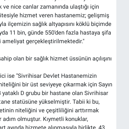
ve nice canlar zamanında ulaştığı için
sitesiyle hizmet veren hastanemiz; gelişmiş
a ilçemizin sağlık altyapısını köklü biçimde
da 11 bin, günde 550'den fazla hastaya şifa
ameliyat gerçekleştirilmektedir."
ahip olan bir sağlık hizmet üssünün açılışını
rici ise "Sivrihisar Devlet Hastanemizin
iteliğini bir üst seviyeye çıkarmak için Sayın
 yataklı D grubu bir hastane olan Sivrihisar
ne statüsüne yükselmiştir. Tabii ki bu,
tinin niteliğini ve çeşitliliğini arttırmak
r adım olmuştur. Kıymetli konuklar,
t ayında hizmete alınmasıyla birlikte, 43