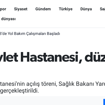
por
Siyaset
Gündem
Türkiye
Dünya
Sa
ş dünyası
B’de Yol Bakım Çalışmaları Başladı
vlet Hastanesi, d
tanesi'nin açılış töreni, Sağlık Bakanı Yar
 gerçekleştirildi.