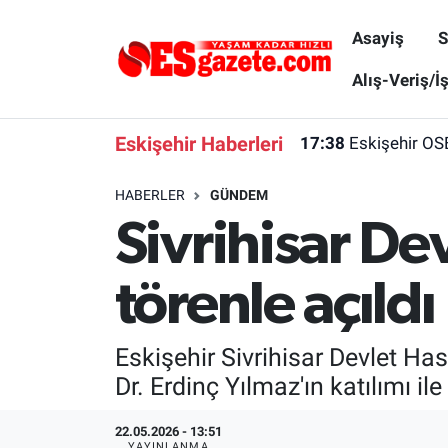
Asayiş
S
Asayiş
Yaşam
Eskişehir Nöbetçi Eczaneler
Alış-Veriş/İ
Spor
Afyonkarahisar
Eskişehir Hava Durumu
Eskişehir Haberleri
17:38
Eskişehir OS
Siyaset
Eğitim
Eskişehir Trafik Yoğunluk Haritası
HABERLER
GÜNDEM
Sivrihisar De
Gündem
Eskişehirspor Arşivi
Süper Lig Puan Durumu ve Fikstür
Türkiye
Eskişehir Arşivi
Tüm Manşetler
törenle açıldı
Dünya
Röportaj
Son Dakika Haberleri
Eskişehir Sivrihisar Devlet Has
Sağlık
Ekonomi
Haber Arşivi
Dr. Erdinç Yılmaz'ın katılımı ile
Alış-Veriş/İş dünyası
Kültür Sanat
22.05.2026 - 13:51
YAYINLANMA