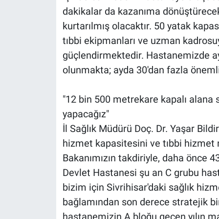
dakikalar da kazanıma dönüştürecek 
kurtarılmış olacaktır. 50 yatak kapa
tıbbi ekipmanları ve uzman kadrosuyl
güçlendirmektedir. Hastanemizde ay
olunmakta; ayda 30'dan fazla önemli 
"12 bin 500 metrekare kapalı alana s
yapacağız"
İl Sağlık Müdürü Doç. Dr. Yaşar Bildi
hizmet kapasitesini ve tıbbi hizmet n
Bakanımızın takdiriyle, daha önce 43
Devlet Hastanesi şu an C grubu hasta
bizim için Sivrihisar'daki sağlık hizme
bağlamından son derece stratejik bi
hastanemizin A bloğu geçen yılın mar