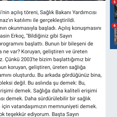
5
'nin açılış töreni, Sağlık Bakanı Yardımcısı
az'ın katılımı ile gerçekleştirildi.
6
ı'nın okunmasıyla başladı. Açılış konuşmasını
sin Erkoç, "Bildiğiniz gibi Sayın
rogramını başlattı. Bunun bir bileşeni de
da ne var? Koruyan, geliştiren ve üreten
z. Çünkü 2003'te bizim başlattığımız bir
n koruyan, geliştiren, üreten sağlığa
gramını oluşturdu. Bu arkada gördüğünüz bina,
mpleksi değil. Bu aslında şu demek: Bu,
işimi demek. Sağlığa daha kaliteli erişimi
ı demek. Daha sürdürülebilir bir sağlık
m için vatandaşımızın memnuniyeti demek.
k teşekkür ediyorum. Başta Sayın