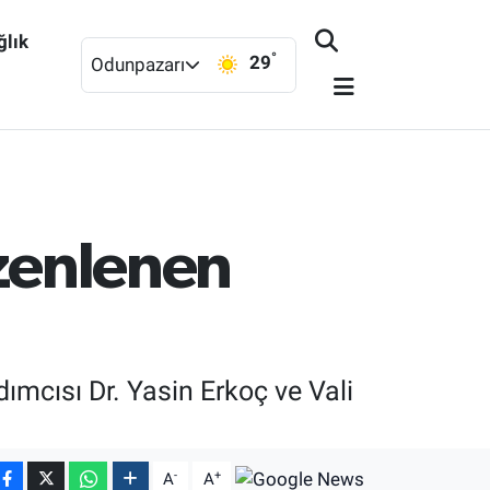
ğlık
°
29
Odunpazarı
üzenlenen
dımcısı Dr. Yasin Erkoç ve Vali
-
+
A
A