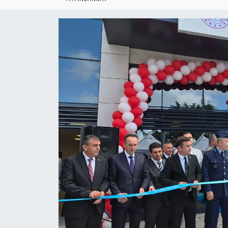
Politika
Bilecik
Kütahya
Gezi
Genel
Çevre
Yerel
Magazin
Bilim ve Teknoloji