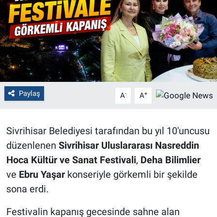
Politika
Bilecik
Kütahya
Gezi
Paylaş
-
+
A
A
Genel
Sivrihisar Belediyesi tarafından bu yıl 10'uncusu
Çevre
düzenlenen
Sivrihisar Uluslararası Nasreddin
Hoca Kültür ve Sanat Festivali
,
Deha Bilimlier
Yerel
ve
Ebru Yaşar
konseriyle görkemli bir şekilde
sona erdi.
Magazin
Festivalin kapanış gecesinde sahne alan
Bilim ve Teknoloji