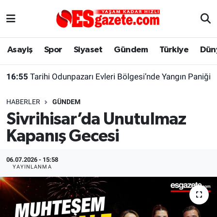
Asayiş
Yaşam
Eskişehir Nöbetçi Eczaneler
Asayiş
Spor
Siyaset
Gündem
Türkiye
Dün
Spor
Afyonkarahisar
Eskişehir Hava Durumu
16:55
Tarihi Odunpazarı Evleri Bölgesi’nde Yangın Paniği
Siyaset
Eğitim
Eskişehir Trafik Yoğunluk Haritası
HABERLER
GÜNDEM
Gündem
Eskişehirspor Arşivi
Süper Lig Puan Durumu ve Fikstür
Sivrihisar’da Unutulmaz
Kapanış Gecesi
Türkiye
Eskişehir Arşivi
Tüm Manşetler
Dünya
Röportaj
Son Dakika Haberleri
06.07.2026 - 15:58
YAYINLANMA
Sağlık
Ekonomi
Haber Arşivi
Alış-Veriş/İş dünyası
Kültür Sanat