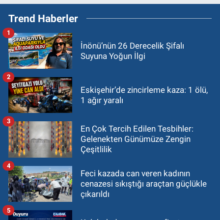
Trend Haberler
1
İnönü’nün 26 Derecelik Şifalı
Suyuna Yoğun İlgi
2
Eskişehir’de zincirleme kaza: 1 ölü,
1 ağır yaralı
3
En Çok Tercih Edilen Tesbihler:
Gelenekten Günümüze Zengin
Çeşitlilik
4
Feci kazada can veren kadının
cenazesi sıkıştığı araçtan güçlükle
çıkarıldı
5