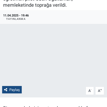
memleketinde toprağa verildi.
Politika
11.04.2025 - 19:46
YAYINLANMA
Bilecik
Kütahya
Gezi
Genel
Çevre
Yerel
Paylaş
-
+
A
A
Magazin
Bilim ve Teknoloji