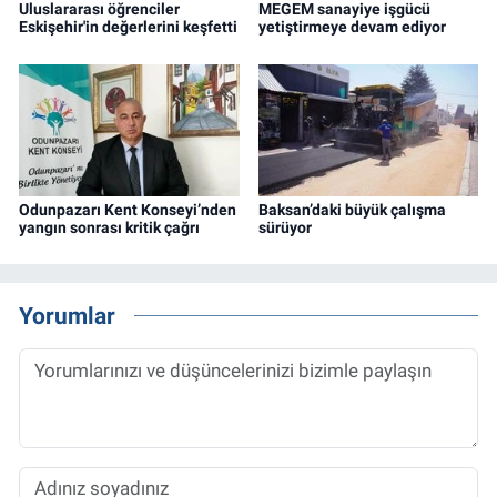
Uluslararası öğrenciler
MEGEM sanayiye işgücü
Eskişehir'in değerlerini keşfetti
yetiştirmeye devam ediyor
Odunpazarı Kent Konseyi’nden
Baksan’daki büyük çalışma
yangın sonrası kritik çağrı
sürüyor
Yorumlar