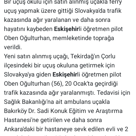
Bir uçuş okulu için satın alınmış uçakla ferry
uçuş yapmak üzere gittiği Slovakya'da trafik
kazasında ağır yaralanan ve daha sonra
hayatını kaybeden
Eskişehir
li öğretmen pilot
Oben Oğulturhan, memleketinde toprağa
verildi.
Yeni satın alınmış uçağı, Tekirdağ'ın Çorlu
ilçesindeki bir uçuş okuluna getirmek için
Slovakya'ya giden
Eskişehir
li öğretmen pilot
Oben Oğulturhan (56), 20 Ocak'ta geçirdiği
trafik kazasında ağır yaralanmıştı. Tedavisi için
Sağlık Bakanlığı'na ait ambulans uçakla
Bakırköy Dr. Sadi Konuk Eğitim ve Araştırma
Hastanesi'ne getirilen ve daha sonra
Ankara'daki bir hastaneye sevk edilen evli ve 2