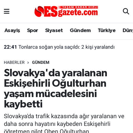
Asayiş
Yaşam
Eskişehir Nöbetçi Eczaneler
Asayiş
Spor
Siyaset
Gündem
Türkiye
Dün
Spor
Afyonkarahisar
Eskişehir Hava Durumu
22:41
Tonlarca soğan yola saçıldı: 2 kişi yaralandı
Siyaset
Eğitim
Eskişehir Trafik Yoğunluk Haritası
HABERLER
GÜNDEM
Gündem
Eskişehirspor Arşivi
Süper Lig Puan Durumu ve Fikstür
Slovakya'da yaralanan
Eskişehirli Oğulturhan
Türkiye
Eskişehir Arşivi
Tüm Manşetler
yaşam mücadelesini
Dünya
Röportaj
Son Dakika Haberleri
kaybetti
Sağlık
Ekonomi
Haber Arşivi
Slovakya'da trafik kazasında ağır yaralanan ve
daha sonra hayatını kaybeden Eskişehirli
Alış-Veriş/İş dünyası
Kültür Sanat
öğretmen pilot Oben Oğulturhan,