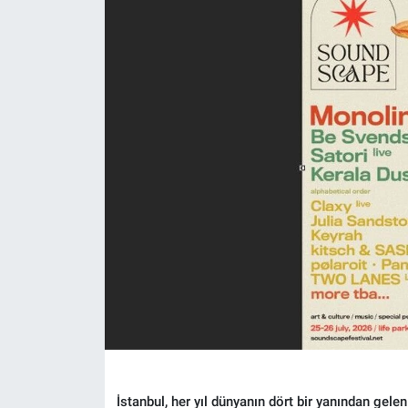
Politika
Bilecik
Kütahya
Gezi
Genel
Çevre
Yerel
Magazin
İstanbul, her yıl dünyanın dört bir yanından gele
Bilim ve Teknoloji