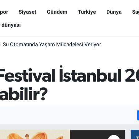
por
Siyaset
Gündem
Türkiye
Dünya
Sa
ş dünyası
i Su Otomatında Yaşam Mücadelesi Veriyor
stival İstanbul 20
abilir?