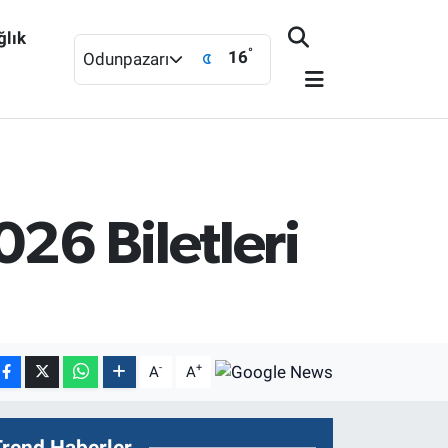
ğlık
°
16
Odunpazarı
26 Biletleri
-
+
A
A
Trend Haberler