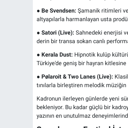
●
Be Svendsen:
Şamanik ritimleri ve
altyapılarla harmanlayan usta prodü
●
Satori (Live):
Sahnedeki enerjisi ve 
derin bir transa sokan canlı perform
●
Kerala Dust:
Hipnotik kulüp kültürün
Türkiye'de geniş bir hayran kitlesine
●
Pølaroit & Two Lanes (Live):
Klasi
tınılarla birleştiren melodik müziğin 
Kadronun ilerleyen günlerde yeni sü
bekleniyor. Bu kadar güçlü bir kadro
yazının en unutulmaz deneyimlerinden