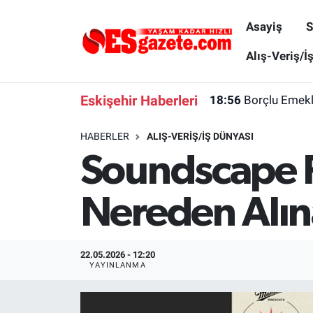
Asayiş
S
Asayiş
Yaşam
Eskişehir Nöbetçi Eczaneler
Alış-Veriş/İ
Spor
Afyonkarahisar
Eskişehir Hava Durumu
Eskişehir Haberleri
18:56
Borçlu Emekl
Siyaset
Eğitim
Eskişehir Trafik Yoğunluk Haritası
HABERLER
ALIŞ-VERIŞ/İŞ DÜNYASI
Soundscape Fe
Gündem
Eskişehirspor Arşivi
Süper Lig Puan Durumu ve Fikstür
Türkiye
Eskişehir Arşivi
Tüm Manşetler
Nereden Alın
Dünya
Röportaj
Son Dakika Haberleri
22.05.2026 - 12:20
Sağlık
Ekonomi
Haber Arşivi
YAYINLANMA
Alış-Veriş/İş dünyası
Kültür Sanat