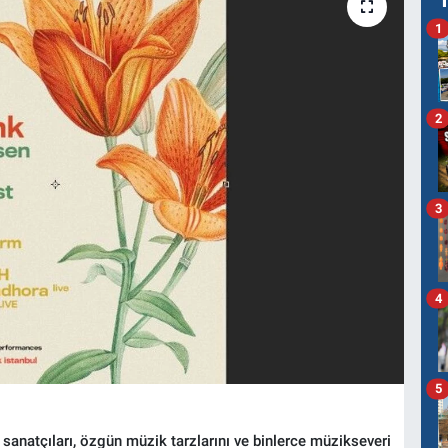
1
2
3
4
5
n sanatçıları, özgün müzik tarzlarını ve binlerce müzikseveri