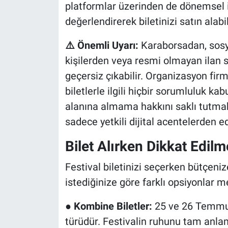
platformlar üzerinden de dönemsel in
değerlendirerek biletinizi satın alabil
⚠️ Önemli Uyarı:
Karaborsadan, sosy
kişilerden veya resmi olmayan ilan s
geçersiz çıkabilir. Organizasyon firm
biletlerle ilgili hiçbir sorumluluk ka
alanına almama hakkını saklı tutmak
sadece yetkili dijital acentelerden ed
Bilet Alırken Dikkat Edilm
Festival biletinizi seçerken bütçen
istediğinize göre farklı opsiyonlar m
●
Kombine Biletler:
25 ve 26 Temmuz 
türüdür. Festivalin ruhunu tam anla