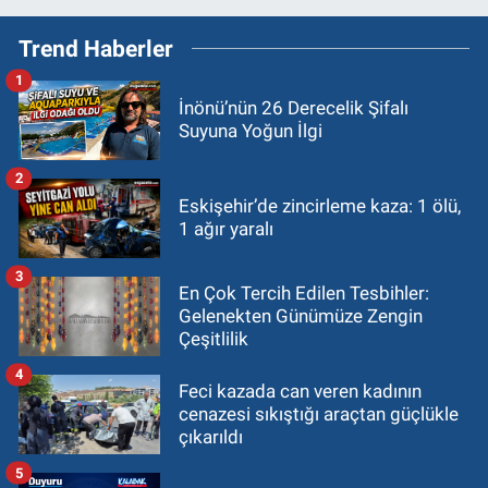
Trend Haberler
1
İnönü’nün 26 Derecelik Şifalı
Suyuna Yoğun İlgi
2
Eskişehir’de zincirleme kaza: 1 ölü,
1 ağır yaralı
3
En Çok Tercih Edilen Tesbihler:
Gelenekten Günümüze Zengin
Çeşitlilik
4
Feci kazada can veren kadının
cenazesi sıkıştığı araçtan güçlükle
çıkarıldı
5