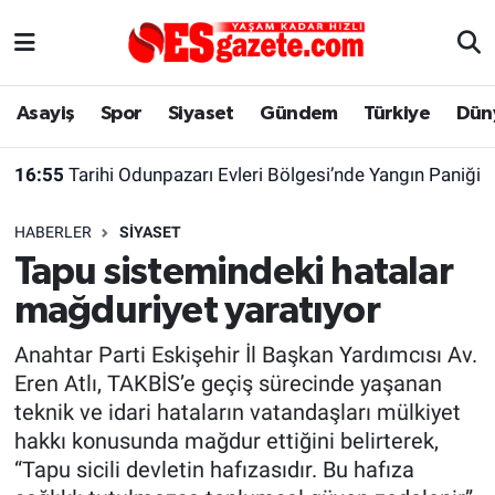
Asayiş
Yaşam
Eskişehir Nöbetçi Eczaneler
Asayiş
Spor
Siyaset
Gündem
Türkiye
Dün
Spor
Afyonkarahisar
Eskişehir Hava Durumu
16:55
Tarihi Odunpazarı Evleri Bölgesi’nde Yangın Paniği
Siyaset
Eğitim
Eskişehir Trafik Yoğunluk Haritası
HABERLER
SIYASET
Gündem
Eskişehirspor Arşivi
Süper Lig Puan Durumu ve Fikstür
Tapu sistemindeki hatalar
mağduriyet yaratıyor
Türkiye
Eskişehir Arşivi
Tüm Manşetler
Anahtar Parti Eskişehir İl Başkan Yardımcısı Av.
Dünya
Röportaj
Son Dakika Haberleri
Eren Atlı, TAKBİS’e geçiş sürecinde yaşanan
teknik ve idari hataların vatandaşları mülkiyet
Sağlık
Ekonomi
Haber Arşivi
hakkı konusunda mağdur ettiğini belirterek,
“Tapu sicili devletin hafızasıdır. Bu hafıza
Alış-Veriş/İş dünyası
Kültür Sanat