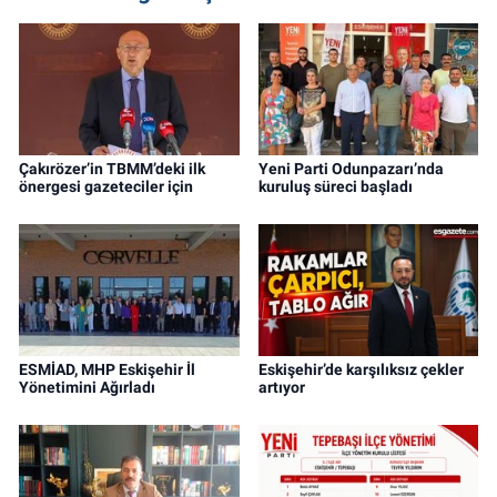
Çakırözer’in TBMM’deki ilk
Yeni Parti Odunpazarı’nda
önergesi gazeteciler için
kuruluş süreci başladı
ESMİAD, MHP Eskişehir İl
Eskişehir’de karşılıksız çekler
Yönetimini Ağırladı
artıyor