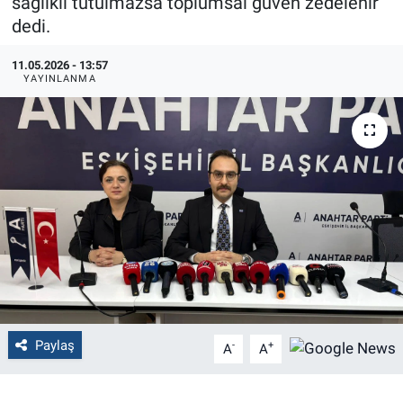
sağlıklı tutulmazsa toplumsal güven zedelenir”
dedi.
Politika
11.05.2026 - 13:57
Bilecik
YAYINLANMA
Kütahya
Gezi
Genel
Çevre
Yerel
Paylaş
-
+
A
A
Magazin
Bilim ve Teknoloji