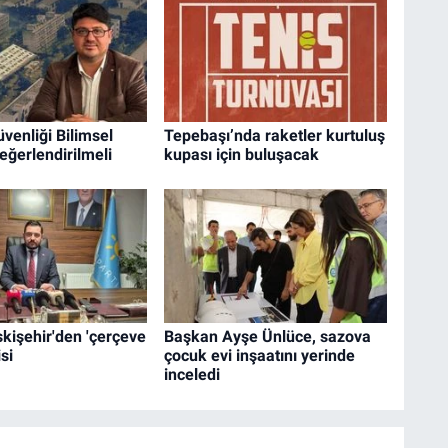
enliği Bilimsel
Tepebaşı’nda raketler kurtuluş
Değerlendirilmeli
kupası için buluşacak
Eskişehir'den 'çerçeve
Başkan Ayşe Ünlüce, sazova
si
çocuk evi inşaatını yerinde
inceledi