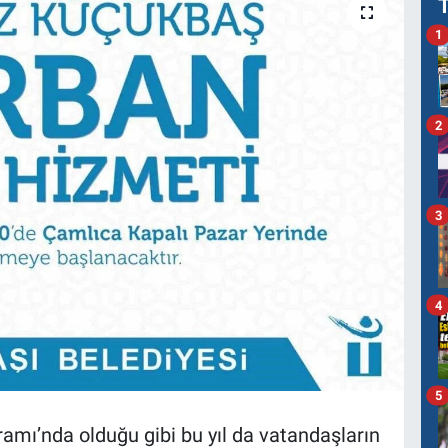
1
2
3
4
5
amı’nda olduğu gibi bu yıl da vatandaşların