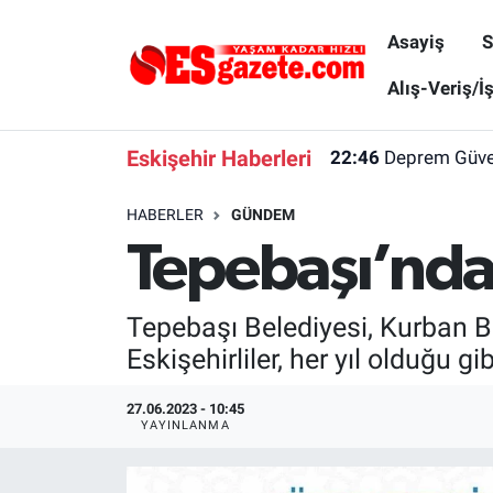
Asayiş
S
Asayiş
Yaşam
Eskişehir Nöbetçi Eczaneler
Alış-Veriş/İ
Spor
Afyonkarahisar
Eskişehir Hava Durumu
Eskişehir Haberleri
22:46
Deprem Güvenl
Siyaset
Eğitim
Eskişehir Trafik Yoğunluk Haritası
HABERLER
GÜNDEM
Tepebaşı’nda 
Gündem
Eskişehirspor Arşivi
Süper Lig Puan Durumu ve Fikstür
Türkiye
Eskişehir Arşivi
Tüm Manşetler
Tepebaşı Belediyesi, Kurban B
Eskişehirliler, her yıl olduğu 
Dünya
Röportaj
Son Dakika Haberleri
27.06.2023 - 10:45
Sağlık
Ekonomi
Haber Arşivi
YAYINLANMA
Alış-Veriş/İş dünyası
Kültür Sanat