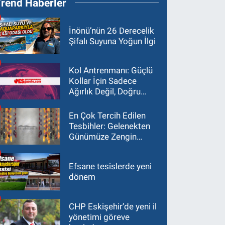
Trend Haberler
İnönü’nün 26 Derecelik
Şifalı Suyuna Yoğun İlgi
Kol Antrenmanı: Güçlü
Kollar İçin Sadece
Ağırlık Değil, Doğru
Yaklaşım Gerekir
En Çok Tercih Edilen
Tesbihler: Gelenekten
Günümüze Zengin
Çeşitlilik
Efsane tesislerde yeni
dönem
CHP Eskişehir’de yeni il
yönetimi göreve