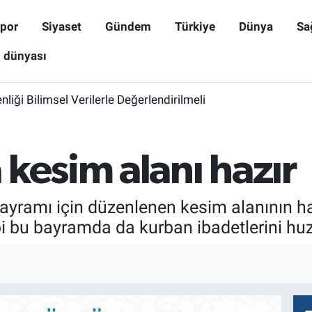
por
Siyaset
Gündem
Türkiye
Dünya
Sa
ş dünyası
iği Bilimsel Verilerle Değerlendirilmeli
kesim alanı hazır
ayramı için düzenlenen kesim alanının haz
gibi bu bayramda da kurban ibadetlerini hu