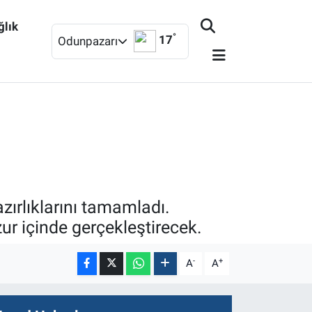
ğlık
°
17
Odunpazarı
ırlıklarını tamamladı.
zur içinde gerçekleştirecek.
-
+
A
A