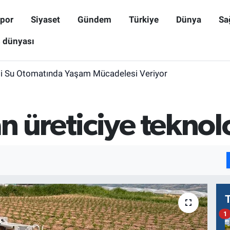
por
Siyaset
Gündem
Türkiye
Dünya
Sa
ş dünyası
i Su Otomatında Yaşam Mücadelesi Veriyor
 üreticiye teknol
1