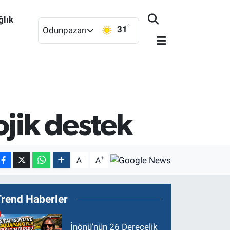
ğlık
°
31
Odunpazarı
ojik destek
-
+
A
A
Trend Haberler
İnönü’nün 26 Derecelik