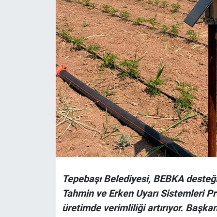
Politika
Bilecik
Kütahya
Gezi
Genel
Çevre
Yerel
Tepebaşı Belediyesi, BEBKA desteği
Magazin
Tahmin ve Erken Uyarı Sistemleri Pro
üretimde verimliliği artırıyor. Başka
Bilim ve Teknoloji