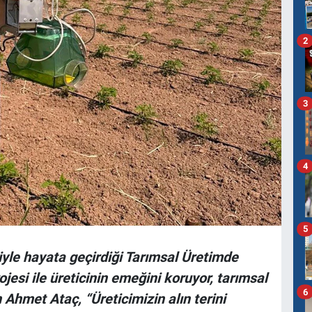
2
3
4
5
yle hayata geçirdiği Tarımsal Üretimde
jesi ile üreticinin emeğini koruyor, tarımsal
6
n Ahmet Ataç, “Üreticimizin alın terini