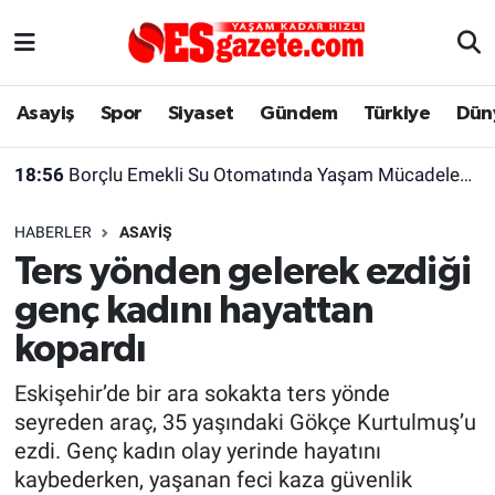
Asayiş
Yaşam
Eskişehir Nöbetçi Eczaneler
Asayiş
Spor
Siyaset
Gündem
Türkiye
Dün
Spor
Afyonkarahisar
Eskişehir Hava Durumu
18:56
Borçlu Emekli Su Otomatında Yaşam Mücadelesi Veriyor
Siyaset
Eğitim
Eskişehir Trafik Yoğunluk Haritası
HABERLER
ASAYIŞ
Gündem
Eskişehirspor Arşivi
Süper Lig Puan Durumu ve Fikstür
Ters yönden gelerek ezdiği
genç kadını hayattan
Türkiye
Eskişehir Arşivi
Tüm Manşetler
kopardı
Dünya
Röportaj
Son Dakika Haberleri
Eskişehir’de bir ara sokakta ters yönde
seyreden araç, 35 yaşındaki Gökçe Kurtulmuş’u
Sağlık
Ekonomi
Haber Arşivi
ezdi. Genç kadın olay yerinde hayatını
kaybederken, yaşanan feci kaza güvenlik
Alış-Veriş/İş dünyası
Kültür Sanat