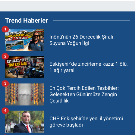
Trend Haberler
1
İnönü’nün 26 Derecelik Şifalı
Suyuna Yoğun İlgi
2
Eskişehir’de zincirleme kaza: 1 ölü,
1 ağır yaralı
3
En Çok Tercih Edilen Tesbihler:
Gelenekten Günümüze Zengin
Çeşitlilik
4
CHP Eskişehir’de yeni il yönetimi
göreve başladı