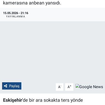
kamerasına anbean yansıdı.
Politika
15.05.2026 - 21:16
YAYINLANMA
Bilecik
Kütahya
Gezi
Genel
Çevre
Yerel
Paylaş
-
+
A
A
Magazin
Eskişehir
’de bir ara sokakta ters yönde
Bilim ve Teknoloji