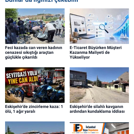
Feci kazada can veren kadının
E-Ticaret Büyürken Müşteri
cenazesi sıkıştığı araçtan
Kazanma Maliyeti de
güçlükle çıkarıldı
Yükseliyor
Eskişehir’de zincirleme kaza: 1
Eskişehir'de silahlı kavganın
ölü, 1 ağır yaralı
ardından kundaklama iddiası