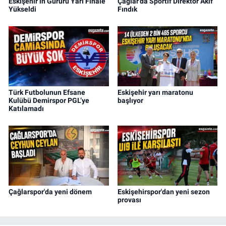
Eskişehir’in Gururu Yarı Finale
Çağlar'da Sportif Direktör Akif
Yükseldi
Fındık
Türk Futbolunun Efsane
Eskişehir yarı maratonu
Kulübü Demirspor PGL’ye
başlıyor
Katılamadı
Çağlarspor'da yeni dönem
Eskişehirspor'dan yeni sezon
provası