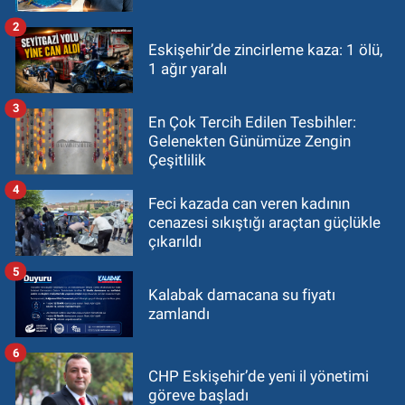
2
Eskişehir’de zincirleme kaza: 1 ölü,
1 ağır yaralı
3
En Çok Tercih Edilen Tesbihler:
Gelenekten Günümüze Zengin
Çeşitlilik
4
Feci kazada can veren kadının
cenazesi sıkıştığı araçtan güçlükle
çıkarıldı
5
Kalabak damacana su fiyatı
zamlandı
6
CHP Eskişehir’de yeni il yönetimi
göreve başladı