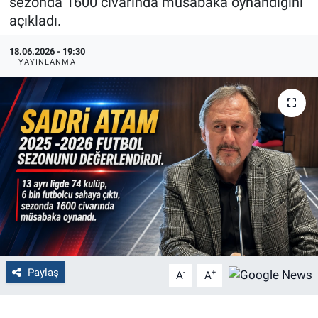
sezonda 1600 civarında müsabaka oynandığını
açıkladı.
Politika
18.06.2026 - 19:30
Bilecik
YAYINLANMA
Kütahya
Gezi
Genel
Çevre
Yerel
Paylaş
-
+
A
A
Magazin
Bilim ve Teknoloji