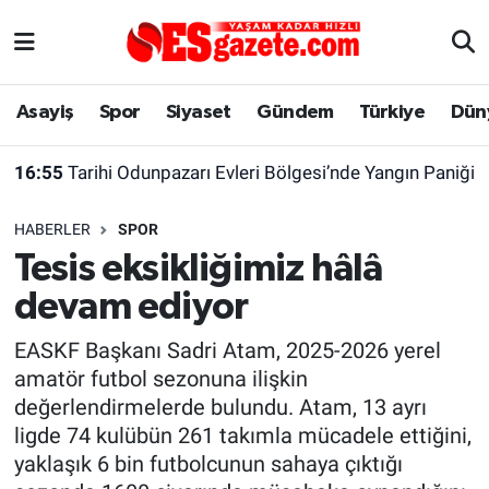
Asayiş
Yaşam
Eskişehir Nöbetçi Eczaneler
Asayiş
Spor
Siyaset
Gündem
Türkiye
Dün
Spor
Afyonkarahisar
Eskişehir Hava Durumu
16:55
Tarihi Odunpazarı Evleri Bölgesi’nde Yangın Paniği
Siyaset
Eğitim
Eskişehir Trafik Yoğunluk Haritası
HABERLER
SPOR
Gündem
Eskişehirspor Arşivi
Süper Lig Puan Durumu ve Fikstür
Tesis eksikliğimiz hâlâ
devam ediyor
Türkiye
Eskişehir Arşivi
Tüm Manşetler
EASKF Başkanı Sadri Atam, 2025-2026 yerel
Dünya
Röportaj
Son Dakika Haberleri
amatör futbol sezonuna ilişkin
değerlendirmelerde bulundu. Atam, 13 ayrı
Sağlık
Ekonomi
Haber Arşivi
ligde 74 kulübün 261 takımla mücadele ettiğini,
yaklaşık 6 bin futbolcunun sahaya çıktığı
Alış-Veriş/İş dünyası
Kültür Sanat