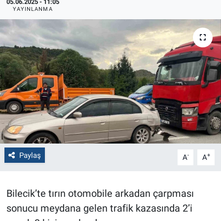
05.06.2025 - 11:05
YAYINLANMA
Politika
Bilecik
Kütahya
Gezi
Genel
Çevre
Paylaş
-
+
A
A
Yerel
Bilecik’te tırın otomobile arkadan çarpması
Magazin
sonucu meydana gelen trafik kazasında 2’i
Bilim ve Teknoloji