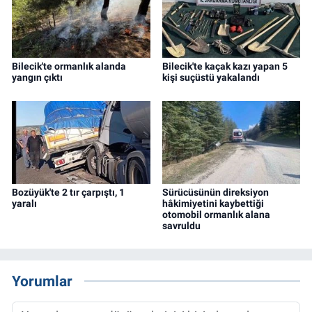
Bilecik'te ormanlık alanda
Bilecik'te kaçak kazı yapan 5
yangın çıktı
kişi suçüstü yakalandı
Bozüyük'te 2 tır çarpıştı, 1
Sürücüsünün direksiyon
yaralı
hâkimiyetini kaybettiği
otomobil ormanlık alana
savruldu
Yorumlar