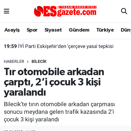
Asayiş
Yaşam
Eskişehir Nöbetçi Eczaneler
Asayiş
Spor
Siyaset
Gündem
Türkiye
Dün
Spor
Afyonkarahisar
Eskişehir Hava Durumu
19:59
İYİ Parti Eskişehir'den 'çerçeve yasa' tepkisi
Siyaset
Eğitim
Eskişehir Trafik Yoğunluk Haritası
HABERLER
BILECIK
Gündem
Eskişehirspor Arşivi
Süper Lig Puan Durumu ve Fikstür
Tır otomobile arkadan
çarptı, 2’i çocuk 3 kişi
Türkiye
Eskişehir Arşivi
Tüm Manşetler
yaralandı
Dünya
Röportaj
Son Dakika Haberleri
Bilecik’te tırın otomobile arkadan çarpması
sonucu meydana gelen trafik kazasında 2’i
Sağlık
Ekonomi
Haber Arşivi
çocuk 3 kişi yaralandı
Alış-Veriş/İş dünyası
Kültür Sanat