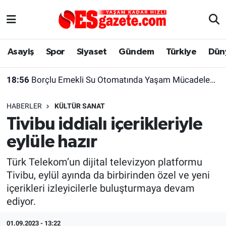
Asayiş
Yaşam
Eskişehir Nöbetçi Eczaneler
Asayiş
Spor
Siyaset
Gündem
Türkiye
Dün
Spor
Afyonkarahisar
Eskişehir Hava Durumu
18:56
Borçlu Emekli Su Otomatında Yaşam Mücadelesi Veriyor
Siyaset
Eğitim
Eskişehir Trafik Yoğunluk Haritası
HABERLER
KÜLTÜR SANAT
Gündem
Eskişehirspor Arşivi
Süper Lig Puan Durumu ve Fikstür
Tivibu iddialı içerikleriyle
eylüle hazır
Türkiye
Eskişehir Arşivi
Tüm Manşetler
Türk Telekom’un dijital televizyon platformu
Dünya
Röportaj
Son Dakika Haberleri
Tivibu, eylül ayında da birbirinden özel ve yeni
içerikleri izleyicilerle buluşturmaya devam
Sağlık
Ekonomi
Haber Arşivi
ediyor.
Alış-Veriş/İş dünyası
Kültür Sanat
01.09.2023 - 13:22