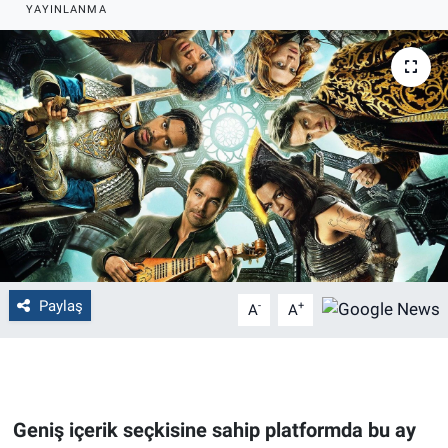
YAYINLANMA
Politika
Bilecik
Kütahya
Gezi
Genel
Çevre
Paylaş
-
+
A
A
Yerel
Magazin
Geniş içerik seçkisine sahip platformda bu ay
Bilim ve Teknoloji