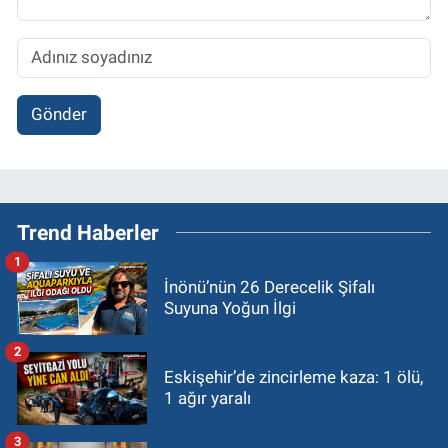
Gönder
Trend Haberler
1
İnönü’nün 26 Derecelik Şifalı
Suyuna Yoğun İlgi
2
Eskişehir’de zincirleme kaza: 1 ölü,
1 ağır yaralı
3