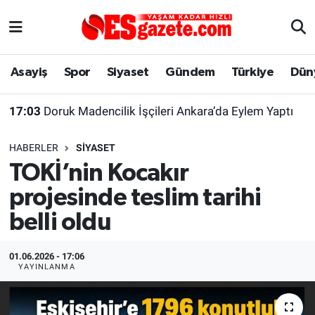
Asayiş
Yaşam
Eskişehir Nöbetçi Eczaneler
Asayiş
Spor
Siyaset
Gündem
Türkiye
Dün
Spor
Afyonkarahisar
Eskişehir Hava Durumu
17:03
Doruk Madencilik İşçileri Ankara’da Eylem Yaptı
Siyaset
Eğitim
Eskişehir Trafik Yoğunluk Haritası
HABERLER
SIYASET
Gündem
Eskişehirspor Arşivi
Süper Lig Puan Durumu ve Fikstür
TOKİ’nin Kocakır
projesinde teslim tarihi
Türkiye
Eskişehir Arşivi
Tüm Manşetler
belli oldu
Dünya
Röportaj
Son Dakika Haberleri
01.06.2026 - 17:06
Sağlık
Ekonomi
Haber Arşivi
YAYINLANMA
Alış-Veriş/İş dünyası
Kültür Sanat