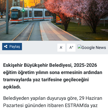
Politika
Bilecik
Kütahya
Gezi
Paylaş
-
+
A
A
Genel
Eskişehir Büyükşehir Belediyesi, 2025-2026
Çevre
eğitim öğretim yılının sona ermesinin ardından
tramvaylarda yaz tarifesine geçileceğini
Yerel
açıkladı.
Magazin
Belediyeden yapılan duyuruya göre, 29 Haziran
Pazartesi gününden itibaren ESTRAM'da yaz
Bilim ve Teknoloji