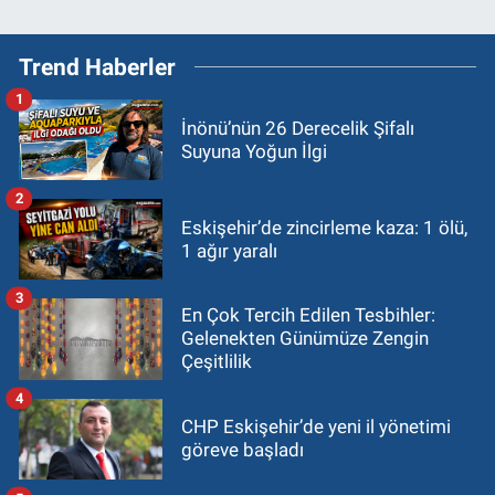
Trend Haberler
1
İnönü’nün 26 Derecelik Şifalı
Suyuna Yoğun İlgi
2
Eskişehir’de zincirleme kaza: 1 ölü,
1 ağır yaralı
3
En Çok Tercih Edilen Tesbihler:
Gelenekten Günümüze Zengin
Çeşitlilik
4
CHP Eskişehir’de yeni il yönetimi
göreve başladı