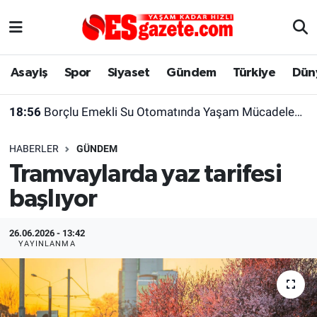
Asayiş
Yaşam
Eskişehir Nöbetçi Eczaneler
Asayiş
Spor
Siyaset
Gündem
Türkiye
Dün
Spor
Afyonkarahisar
Eskişehir Hava Durumu
18:56
Borçlu Emekli Su Otomatında Yaşam Mücadelesi Veriyor
Siyaset
Eğitim
Eskişehir Trafik Yoğunluk Haritası
HABERLER
GÜNDEM
Gündem
Eskişehirspor Arşivi
Süper Lig Puan Durumu ve Fikstür
Tramvaylarda yaz tarifesi
başlıyor
Türkiye
Eskişehir Arşivi
Tüm Manşetler
Dünya
Röportaj
Son Dakika Haberleri
26.06.2026 - 13:42
YAYINLANMA
Sağlık
Ekonomi
Haber Arşivi
Alış-Veriş/İş dünyası
Kültür Sanat