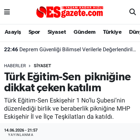
Asayiş
Yaşam
Eskişehir Nöbetçi Eczaneler
Asayiş
Spor
Siyaset
Gündem
Türkiye
Dün
Spor
Afyonkarahisar
Eskişehir Hava Durumu
22:46
Deprem Güvenliği Bilimsel Verilerle Değerlendirilmeli
Siyaset
Eğitim
Eskişehir Trafik Yoğunluk Haritası
HABERLER
SIYASET
Gündem
Eskişehirspor Arşivi
Süper Lig Puan Durumu ve Fikstür
Türk Eğitim-Sen pikniğine
dikkat çeken katılım
Türkiye
Eskişehir Arşivi
Tüm Manşetler
Türk Eğitim-Sen Eskişehir 1 No’lu Şubesi’nin
Dünya
Röportaj
Son Dakika Haberleri
düzenlediği birlik ve beraberlik pikniğine MHP
Eskişehir İl ve İlçe Teşkilatları da katıldı.
Sağlık
Ekonomi
Haber Arşivi
14.06.2026 - 21:57
Alış-Veriş/İş dünyası
Kültür Sanat
YAYINLANMA