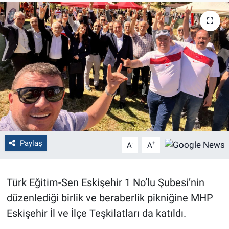
Politika
Bilecik
Kütahya
Gezi
Genel
Paylaş
-
+
A
A
Çevre
Yerel
Türk Eğitim-Sen Eskişehir 1 No’lu Şubesi’nin
düzenlediği birlik ve beraberlik pikniğine MHP
Magazin
Eskişehir İl ve İlçe Teşkilatları da katıldı.
Bilim ve Teknoloji