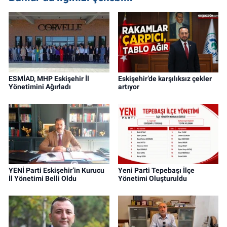
ESMİAD, MHP Eskişehir İl
Eskişehir’de karşılıksız çekler
Yönetimini Ağırladı
artıyor
YENİ Parti Eskişehir’in Kurucu
Yeni Parti Tepebaşı İlçe
İl Yönetimi Belli Oldu
Yönetimi Oluşturuldu