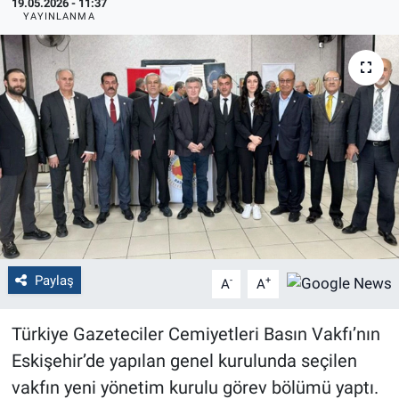
19.05.2026 - 11:37
YAYINLANMA
Politika
Bilecik
Kütahya
Gezi
Genel
Çevre
Paylaş
-
+
A
A
Yerel
Türkiye Gazeteciler Cemiyetleri Basın Vakfı’nın
Magazin
Eskişehir’de yapılan genel kurulunda seçilen
vakfın yeni yönetim kurulu görev bölümü yaptı.
Bilim ve Teknoloji