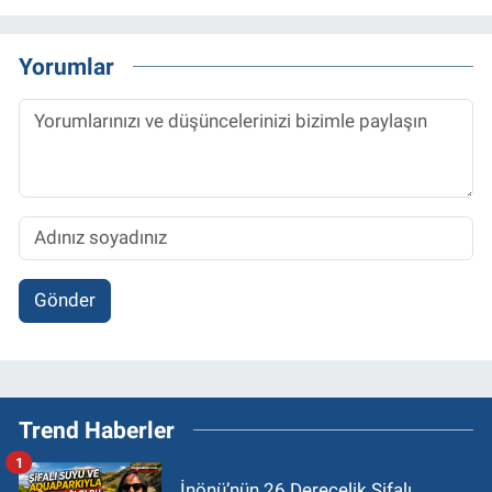
Yorumlar
Gönder
Trend Haberler
1
İnönü’nün 26 Derecelik Şifalı