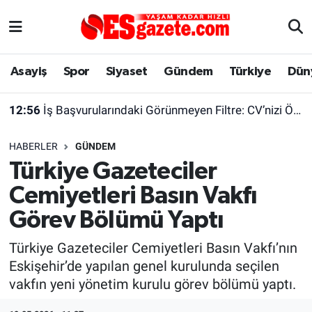
Asayiş
Yaşam
Eskişehir Nöbetçi Eczaneler
Asayiş
Spor
Siyaset
Gündem
Türkiye
Dün
Spor
Afyonkarahisar
Eskişehir Hava Durumu
12:56
İş Başvurularındaki Görünmeyen Filtre: CV’nizi Önce Bir Yazılım Okuyor
Siyaset
Eğitim
Eskişehir Trafik Yoğunluk Haritası
HABERLER
GÜNDEM
Gündem
Eskişehirspor Arşivi
Süper Lig Puan Durumu ve Fikstür
Türkiye Gazeteciler
Cemiyetleri Basın Vakfı
Türkiye
Eskişehir Arşivi
Tüm Manşetler
Görev Bölümü Yaptı
Dünya
Röportaj
Son Dakika Haberleri
Türkiye Gazeteciler Cemiyetleri Basın Vakfı’nın
Eskişehir’de yapılan genel kurulunda seçilen
Sağlık
Ekonomi
Haber Arşivi
vakfın yeni yönetim kurulu görev bölümü yaptı.
Alış-Veriş/İş dünyası
Kültür Sanat