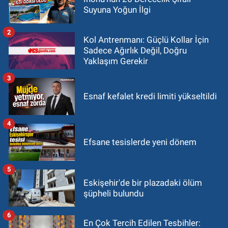
Suyuna Yoğun İlgi
2
Kol Antrenmanı: Güçlü Kollar İçin
Sadece Ağırlık Değil, Doğru
Yaklaşım Gerekir
3
Esnaf kefalet kredi limiti yükseltildi
4
Efsane tesislerde yeni dönem
5
Eskişehir'de bir plazadaki ölüm
şüpheli bulundu
6
En Çok Tercih Edilen Tesbihler: