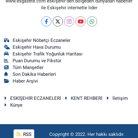
www.esgazete.com eskişehir'den bölgeden dünyadan haberler
ile Eskişehir internette lider
Eskişehir Nöbetçi Eczaneler
Eskişehir Hava Durumu
Eskişehir Trafik Yoğunluk Haritası
Puan Durumu ve Fikstür
Tüm Manşetler
Son Dakika Haberleri
Haber Arşivi
ESKİŞEHİR ECZANELERİ
KENT REHBERİ
İletişim
Künye
RSS
Copyright © 2022. Her hakkı saklıdır.