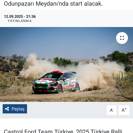
Odunpazarı Meydanı'nda start alacak.
Politika
12.09.2025 - 21:36
YAYINLANMA
Bilecik
Kütahya
Gezi
Genel
Çevre
Yerel
Paylaş
-
+
A
A
Magazin
Castrol Ford Team Türkiye, 2025 Türkiye Ralli
Bilim ve Teknoloji