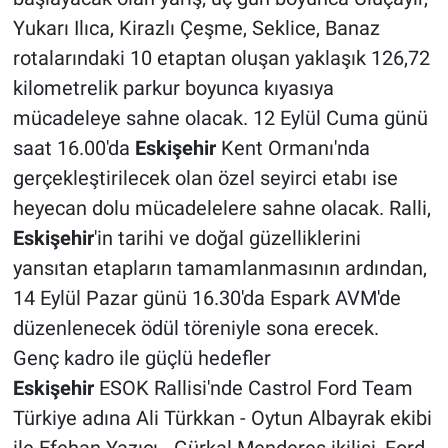
Yukarı Ilıca, Kirazlı Çeşme, Seklice, Banaz
rotalarındaki 10 etaptan oluşan yaklaşık 126,72
kilometrelik parkur boyunca kıyasıya
mücadeleye sahne olacak. 12 Eylül Cuma günü
saat 16.00'da
Eskişehir
Kent Ormanı'nda
gerçekleştirilecek olan özel seyirci etabı ise
heyecan dolu mücadelelere sahne olacak. Ralli,
Eskişehir
'in tarihi ve doğal güzelliklerini
yansıtan etapların tamamlanmasının ardından,
14 Eylül Pazar günü 16.30'da Espark AVM'de
düzenlenecek ödül töreniyle sona erecek.
Genç kadro ile güçlü hedefler
Eskişehir
ESOK Rallisi'nde Castrol Ford Team
Türkiye adına Ali Türkkan - Oytun Albayrak ekibi
ile Efehan Yazıcı - Gürkal Menderes ikilisi, Ford