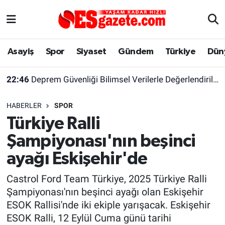
Asayiş
Yaşam
Eskişehir Nöbetçi Eczaneler
Asayiş
Spor
Siyaset
Gündem
Türkiye
Dün
Spor
Afyonkarahisar
Eskişehir Hava Durumu
22:46
Deprem Güvenliği Bilimsel Verilerle Değerlendirilmeli
Siyaset
Eğitim
Eskişehir Trafik Yoğunluk Haritası
HABERLER
SPOR
Gündem
Eskişehirspor Arşivi
Süper Lig Puan Durumu ve Fikstür
Türkiye Ralli
Şampiyonası'nın beşinci
Türkiye
Eskişehir Arşivi
Tüm Manşetler
ayağı Eskişehir'de
Dünya
Röportaj
Son Dakika Haberleri
Castrol Ford Team Türkiye, 2025 Türkiye Ralli
Şampiyonası'nın beşinci ayağı olan Eskişehir
Sağlık
Ekonomi
Haber Arşivi
ESOK Rallisi'nde iki ekiple yarışacak. Eskişehir
ESOK Ralli, 12 Eylül Cuma günü tarihi
Alış-Veriş/İş dünyası
Kültür Sanat