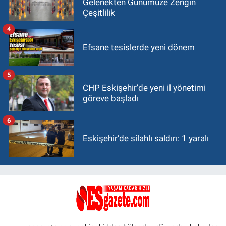
Gelenekten Günümüze Zengin
Çeşitlilik
4
Efsane tesislerde yeni dönem
5
CHP Eskişehir’de yeni il yönetimi
göreve başladı
6
Eskişehir’de silahlı saldırı: 1 yaralı