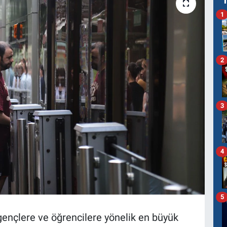
1
2
3
4
5
gençlere ve öğrencilere yönelik en büyük