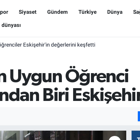
por
Siyaset
Gündem
Türkiye
Dünya
Sa
ş dünyası
öğrenciler Eskişehir'in değerlerini keşfetti
En Uygun Öğrenci
dan Biri Eskişehi