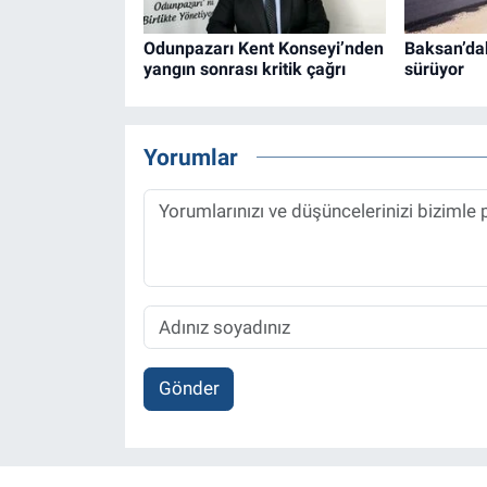
Odunpazarı Kent Konseyi’nden
Baksan’da
yangın sonrası kritik çağrı
sürüyor
Yorumlar
Gönder