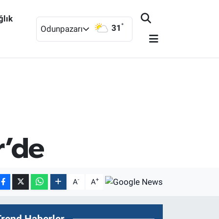
ğlık
°
31
Odunpazarı
r’de
-
+
A
A
Trend Haberler