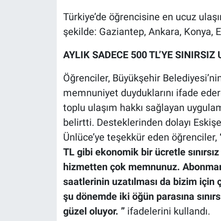
Türkiye’de öğrencisine en ucuz ulaş
şekilde: Gaziantep, Ankara, Konya, E
AYLIK SADECE 500 TL’YE SINIRSI
Öğrenciler, Büyükşehir Belediyesi’
memnuniyet duyduklarını ifade ederek
toplu ulaşım hakkı sağlayan uygula
belirtti. Desteklerinden dolayı Eski
Ünlüce’ye teşekkür eden öğrenciler,
TL gibi ekonomik bir ücretle sınırsı
hizmetten çok memnunuz. Abonmanın 
saatlerinin uzatılması da bizim için 
şu dönemde iki öğün parasına sınırs
güzel oluyor.
”
ifadelerini kullandı.