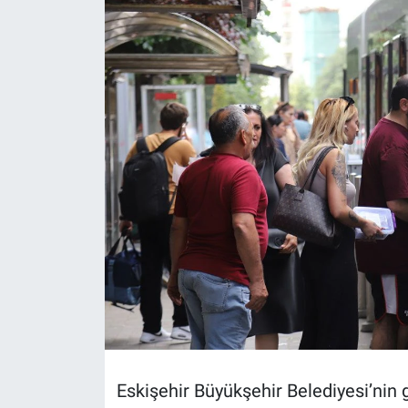
Politika
Bilecik
Kütahya
Gezi
Genel
Çevre
Yerel
Magazin
Eskişehir Büyükşehir Belediyesi’nin 
Bilim ve Teknoloji