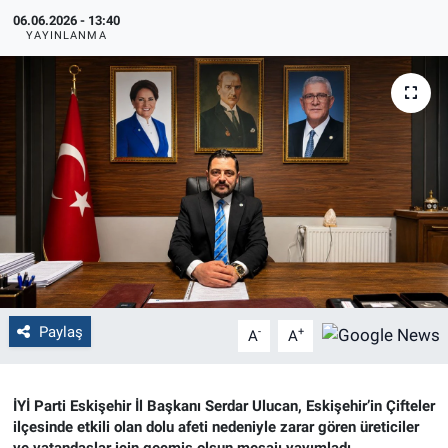
06.06.2026 - 13:40
Politika
YAYINLANMA
Bilecik
Kütahya
Gezi
Genel
Çevre
Paylaş
-
+
A
A
Yerel
Magazin
İYİ Parti Eskişehir İl Başkanı Serdar Ulucan, Eskişehir’in Çifteler
ilçesinde etkili olan dolu afeti nedeniyle zarar gören üreticiler
Bilim ve Teknoloji
ve vatandaşlar için geçmiş olsun mesajı yayımladı.