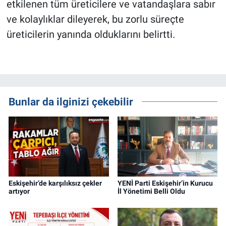
etkilenen tüm üreticilere ve vatandaşlara sabır
ve kolaylıklar dileyerek, bu zorlu süreçte
üreticilerin yanında olduklarını belirtti.
Bunlar da ilginizi çekebilir
Eskişehir’de karşılıksız çekler
YENİ Parti Eskişehir’in Kurucu
artıyor
İl Yönetimi Belli Oldu