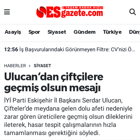
Asayiş
Yaşam
Eskişehir Nöbetçi Eczaneler
Asayiş
Spor
Siyaset
Gündem
Türkiye
Dün
Spor
Afyonkarahisar
Eskişehir Hava Durumu
12:56
İş Başvurularındaki Görünmeyen Filtre: CV’nizi Önce Bir Yazılım Okuyor
Siyaset
Eğitim
Eskişehir Trafik Yoğunluk Haritası
HABERLER
SIYASET
Gündem
Eskişehirspor Arşivi
Süper Lig Puan Durumu ve Fikstür
Ulucan’dan çiftçilere
geçmiş olsun mesajı
Türkiye
Eskişehir Arşivi
Tüm Manşetler
İYİ Parti Eskişehir İl Başkanı Serdar Ulucan,
Dünya
Röportaj
Son Dakika Haberleri
Çifteler’de meydana gelen dolu afeti nedeniyle
zarar gören üreticilere geçmiş olsun dileklerini
Sağlık
Ekonomi
Haber Arşivi
ileterek, hasar tespit çalışmalarının hızla
tamamlanması gerektiğini söyledi.
Alış-Veriş/İş dünyası
Kültür Sanat