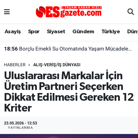
Asayiş
Yaşam
Eskişehir Nöbetçi Eczaneler
Asayiş
Spor
Siyaset
Gündem
Türkiye
Dün
Spor
Afyonkarahisar
Eskişehir Hava Durumu
18:56
Borçlu Emekli Su Otomatında Yaşam Mücadelesi Veriyor
Siyaset
Eğitim
Eskişehir Trafik Yoğunluk Haritası
HABERLER
ALIŞ-VERIŞ/İŞ DÜNYASI
Gündem
Eskişehirspor Arşivi
Süper Lig Puan Durumu ve Fikstür
Uluslararası Markalar İçin
Üretim Partneri Seçerken
Türkiye
Eskişehir Arşivi
Tüm Manşetler
Dikkat Edilmesi Gereken 12
Dünya
Röportaj
Son Dakika Haberleri
Kriter
Sağlık
Ekonomi
Haber Arşivi
23.05.2026 - 12:53
YAYINLANMA
Alış-Veriş/İş dünyası
Kültür Sanat