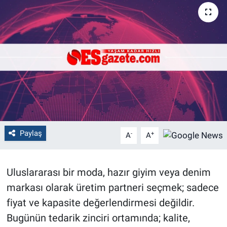
Politika
Bilecik
Kütahya
Gezi
Genel
Paylaş
-
+
A
A
Çevre
Uluslararası bir moda, hazır giyim veya denim
Yerel
markası olarak üretim partneri seçmek; sadece
Magazin
fiyat ve kapasite değerlendirmesi değildir.
Bugünün tedarik zinciri ortamında; kalite,
Bilim ve Teknoloji