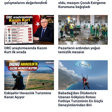
çalışmalarını değerlendirdi
oldu, maaşını Çocuk Esirgeme
Kurumuna bağışladı
ORC araştırmasında Kazım
Pazarların ardından yoğun
Kurt ilk sırada
temizlik mesaisi
Eskişehir Havacılık Turizmine
Babadağ’dan Ölüdeniz’e
Kanat Açıyor
Uzanan Gökyüzü Rotası
Fethiye Turizminin En Güçlü
Deneyimlerinden Biri