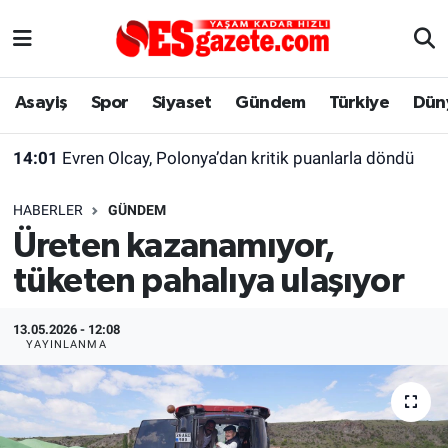
Asayiş
Yaşam
Eskişehir Nöbetçi Eczaneler
Asayiş
Spor
Siyaset
Gündem
Türkiye
Dün
Spor
Afyonkarahisar
Eskişehir Hava Durumu
14:01
Evren Olcay, Polonya’dan kritik puanlarla döndü
Siyaset
Eğitim
Eskişehir Trafik Yoğunluk Haritası
HABERLER
GÜNDEM
Gündem
Eskişehirspor Arşivi
Süper Lig Puan Durumu ve Fikstür
Üreten kazanamıyor,
tüketen pahalıya ulaşıyor
Türkiye
Eskişehir Arşivi
Tüm Manşetler
Dünya
Röportaj
Son Dakika Haberleri
13.05.2026 - 12:08
YAYINLANMA
Sağlık
Ekonomi
Haber Arşivi
Alış-Veriş/İş dünyası
Kültür Sanat