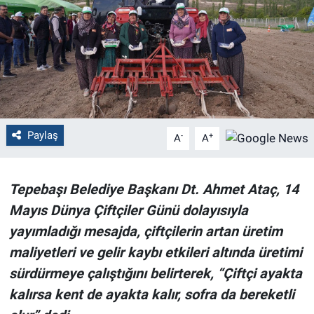
Politika
Bilecik
Kütahya
Gezi
Paylaş
-
+
A
A
Genel
Tepebaşı Belediye Başkanı Dt. Ahmet Ataç, 14
Çevre
Mayıs Dünya Çiftçiler Günü dolayısıyla
yayımladığı mesajda, çiftçilerin artan üretim
Yerel
maliyetleri ve gelir kaybı etkileri altında üretimi
sürdürmeye çalıştığını belirterek, “Çiftçi ayakta
Magazin
kalırsa kent de ayakta kalır, sofra da bereketli
Bilim ve Teknoloji