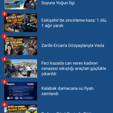
Suyuna Yoğun İlgi
2
Eskişehir’de zincirleme kaza: 1 ölü,
1 ağır yaralı
3
Zarife Ercan’a Gözyaşlarıyla Veda
4
Feci kazada can veren kadının
cenazesi sıkıştığı araçtan güçlükle
çıkarıldı
5
Kalabak damacana su fiyatı
zamlandı
6