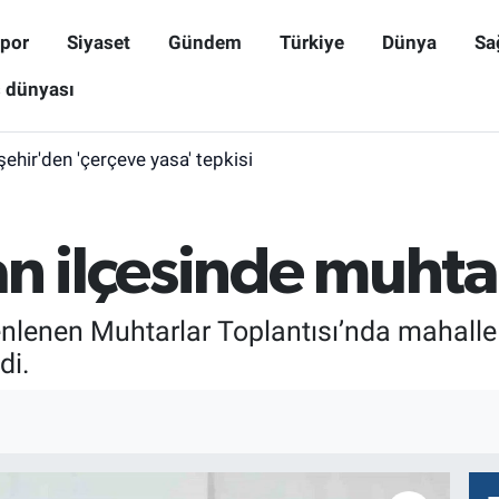
por
Siyaset
Gündem
Türkiye
Dünya
Sa
ş dünyası
işehir'den 'çerçeve yasa' tepkisi
n ilçesinde muhtar
nlenen Muhtarlar Toplantısı’nda mahalle 
di.