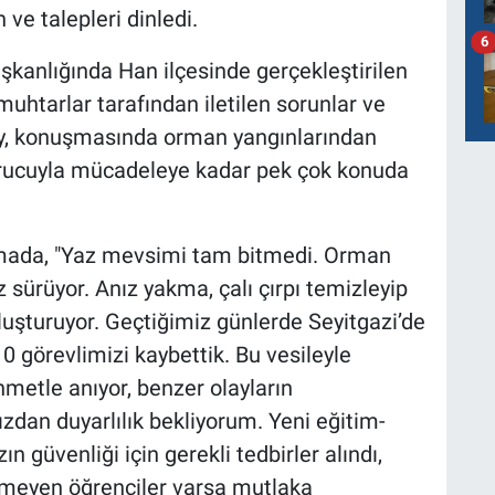
 ve talepleri dinledi.
6
şkanlığında Han ilçesinde gerçekleştirilen
uhtarlar tarafından iletilen sorunlar ve
soy, konuşmasında orman yangınlarından
turucuyla mücadeleye kadar pek çok konuda
şmada, "Yaz mevsimi tam bitmedi. Orman
sürüyor. Anız yakma, çalı çırpı temizleyip
oluşturuyor. Geçtiğimiz günlerde Seyitgazi’de
0 görevlimizi kaybettik. Bu vesileyle
hmetle anıyor, benzer olayların
dan duyarlılık bekliyorum. Yeni eğitim-
n güvenliği için gerekli tedbirler alındı,
meyen öğrenciler varsa mutlaka