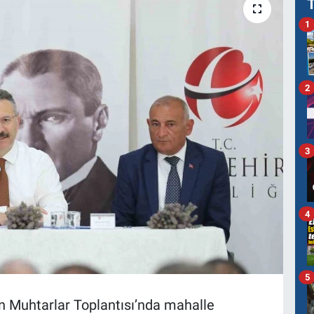
1
2
3
4
5
n Muhtarlar Toplantısı’nda mahalle