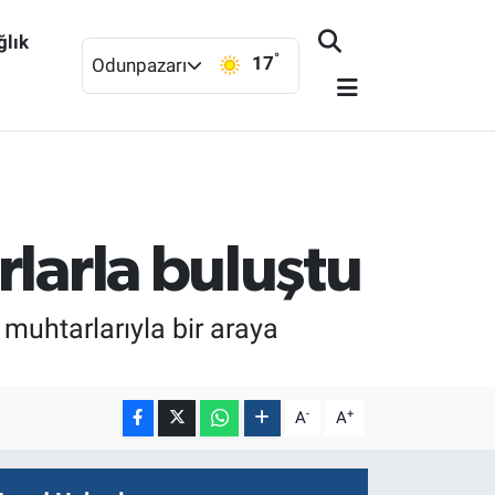
ğlık
°
17
Odunpazarı
larla buluştu
muhtarlarıyla bir araya
-
+
A
A