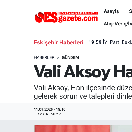
Asayiş
S
Asayiş
Yaşam
Eskişehir Nöbetçi Eczaneler
Alış-Veriş/İ
Spor
Afyonkarahisar
Eskişehir Hava Durumu
Eskişehir Haberleri
19:59
İYİ Parti Esk
Siyaset
Eğitim
Eskişehir Trafik Yoğunluk Haritası
HABERLER
GÜNDEM
Vali Aksoy Ha
Gündem
Eskişehirspor Arşivi
Süper Lig Puan Durumu ve Fikstür
Türkiye
Eskişehir Arşivi
Tüm Manşetler
Vali Aksoy, Han ilçesinde düze
gelerek sorun ve talepleri dinle
Dünya
Röportaj
Son Dakika Haberleri
11.09.2025 - 18:10
Sağlık
Ekonomi
Haber Arşivi
YAYINLANMA
Alış-Veriş/İş dünyası
Kültür Sanat