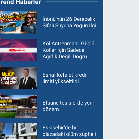
Trend Haberler
İnönü’nün 26 Derecelik
Şifalı Suyuna Yoğun İlgi
Kol Antrenmanı: Güçlü
Kollar İçin Sadece
Ağırlık Değil, Doğru
Yaklaşım Gerekir
Esnaf kefalet kredi
limiti yükseltildi
Efsane tesislerde yeni
dönem
Eskişehir'de bir
plazadaki ölüm şüpheli