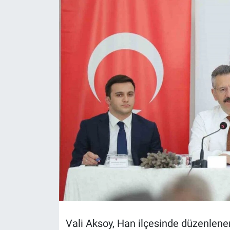
Politika
Bilecik
Kütahya
Gezi
Genel
Çevre
Yerel
Magazin
Vali Aksoy, Han ilçesinde düzenlene
Bilim ve Teknoloji