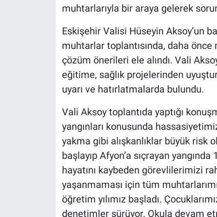
muhtarlarıyla bir araya gelerek sorun
Eskişehir Valisi Hüseyin Aksoy’un ba
muhtarlar toplantısında, daha önce m
çözüm önerileri ele alındı. Vali Ak
eğitime, sağlık projelerinden uyuş
uyarı ve hatırlatmalarda bulundu.
Vali Aksoy toplantıda yaptığı konu
yangınları konusunda hassasiyetimiz 
yakma gibi alışkanlıklar büyük risk 
başlayıp Afyon’a sıçrayan yangında 1
hayatını kaybeden görevlilerimizi ra
yaşanmaması için tüm muhtarlarımız
öğretim yılımız başladı. Çocuklarımızı
denetimler sürüyor. Okula devam et