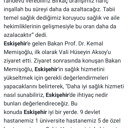
randevu verebiliriz Birkaç branşımız hariç
inşallah bu süreyi daha da azaltacağız. Tabii
temel sağlık dediğimiz koruyucu sağlık ve aile
hekimliklerinin gelişmesiyle bu oran daha da
azalacaktır” dedi.
Eskişehir
'e gelen Bakan Prof. Dr. Kemal
Memişoğlu, ilk olarak Vali Hüseyin Aksoy'u
ziyaret etti. Ziyaret sonrasında konuşan Bakan
Memişoğlu,
Eskişehir
'in sağlık hizmetini
yükseltmek için gerekli değerlendirmeleri
yapacaklarını belirterek, "Daha iyi sağlık hizmeti
nasıl sunabiliriz,
Eskişehir
'de ihtiyaç nedir
bunları değerlendireceğiz. Bu
konuda
Eskişehir
iyi bir yerde. 9 devlet
hastanemiz 1 üniversite hastanemiz 5 de özel