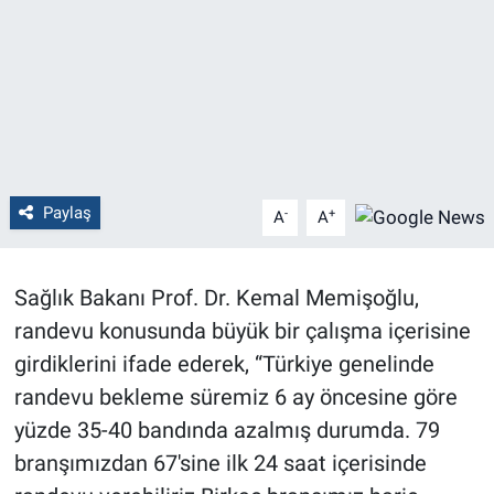
Politika
Bilecik
Kütahya
Gezi
Paylaş
-
+
A
A
Genel
Sağlık Bakanı Prof. Dr. Kemal Memişoğlu,
Çevre
randevu konusunda büyük bir çalışma içerisine
girdiklerini ifade ederek, “Türkiye genelinde
Yerel
randevu bekleme süremiz 6 ay öncesine göre
yüzde 35-40 bandında azalmış durumda. 79
Magazin
branşımızdan 67'sine ilk 24 saat içerisinde
Bilim ve Teknoloji