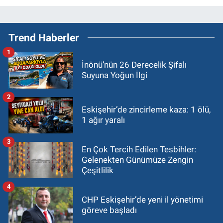
Trend Haberler
1
İnönü’nün 26 Derecelik Şifalı
Suyuna Yoğun İlgi
2
Eskişehir’de zincirleme kaza: 1 ölü,
1 ağır yaralı
3
En Çok Tercih Edilen Tesbihler:
Gelenekten Günümüze Zengin
Çeşitlilik
4
CHP Eskişehir’de yeni il yönetimi
göreve başladı