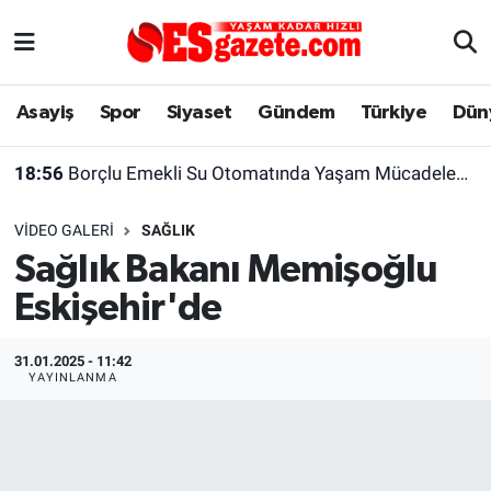
Asayiş
Yaşam
Eskişehir Nöbetçi Eczaneler
Asayiş
Spor
Siyaset
Gündem
Türkiye
Dün
Spor
Afyonkarahisar
Eskişehir Hava Durumu
18:56
Borçlu Emekli Su Otomatında Yaşam Mücadelesi Veriyor
Siyaset
Eğitim
Eskişehir Trafik Yoğunluk Haritası
VIDEO GALERI
SAĞLIK
Gündem
Eskişehirspor Arşivi
Süper Lig Puan Durumu ve Fikstür
Sağlık Bakanı Memişoğlu
Eskişehir'de
Türkiye
Eskişehir Arşivi
Tüm Manşetler
Dünya
Röportaj
Son Dakika Haberleri
31.01.2025 - 11:42
YAYINLANMA
Sağlık
Ekonomi
Haber Arşivi
Alış-Veriş/İş dünyası
Kültür Sanat