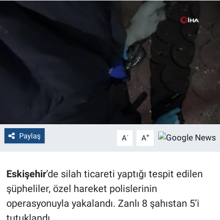
Politika
Bilecik
Kütahya
Gezi
Genel
Paylaş
-
+
A
A
Çevre
Yerel
Eskişehir
’de silah ticareti yaptığı tespit edilen
şüpheliler, özel hareket polislerinin
Magazin
operasyonuyla yakalandı. Zanlı 8 şahıstan 5’i
tutuklandı.
Bilim ve Teknoloji