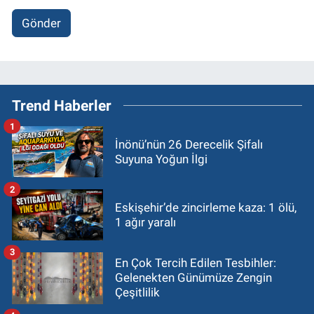
Gönder
Trend Haberler
1
İnönü’nün 26 Derecelik Şifalı
Suyuna Yoğun İlgi
2
Eskişehir’de zincirleme kaza: 1 ölü,
1 ağır yaralı
3
En Çok Tercih Edilen Tesbihler:
Gelenekten Günümüze Zengin
Çeşitlilik