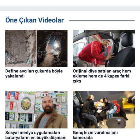
Öne Çıkan Videolar
Define avcıları çukurda böyle
Orijinal diye satılan araç hem
yakalandı
ekleme hem de 4 kapısı farklı
çıktı
Sosyal medya uygulamaları
Genç kızın vurulma anı
bataryaların en büyük düşmanı
kamerada