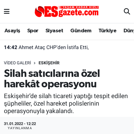
Asayiş
Yaşam
Eskişehir Nöbetçi Eczaneler
Asayiş
Spor
Siyaset
Gündem
Türkiye
Dün
Spor
Afyonkarahisar
Eskişehir Hava Durumu
14:42
Ahmet Ataç CHP'den İstifa Etti,
Siyaset
Eğitim
Eskişehir Trafik Yoğunluk Haritası
VIDEO GALERI
ESKİŞEHİR
Gündem
Eskişehirspor Arşivi
Süper Lig Puan Durumu ve Fikstür
Silah satıcılarına özel
harekât operasyonu
Türkiye
Eskişehir Arşivi
Tüm Manşetler
Eskişehir’de silah ticareti yaptığı tespit edilen
Dünya
Röportaj
Son Dakika Haberleri
şüpheliler, özel hareket polislerinin
operasyonuyla yakalandı.
Sağlık
Ekonomi
Haber Arşivi
31.01.2022 - 12:22
YAYINLANMA
Alış-Veriş/İş dünyası
Kültür Sanat